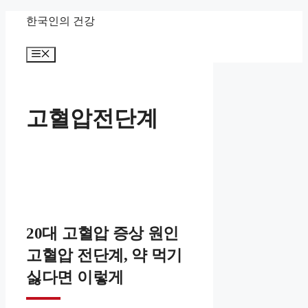
컨
한국인의 건강
텐
메
츠
뉴
로
건
고혈압전단계
너
뛰
기
20대 고혈압 증상 원인
고혈압 전단계, 약 먹기
싫다면 이렇게