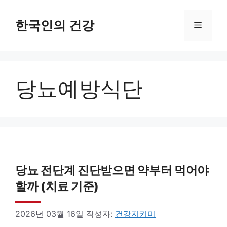
컨
텐
한국인의 건강
메
츠
로
뉴
건
당뇨예방식단
너
뛰
기
당뇨 전단계 진단받으면 약부터 먹어야
할까 (치료 기준)
2026년 03월 16일
작성자:
건강지키미