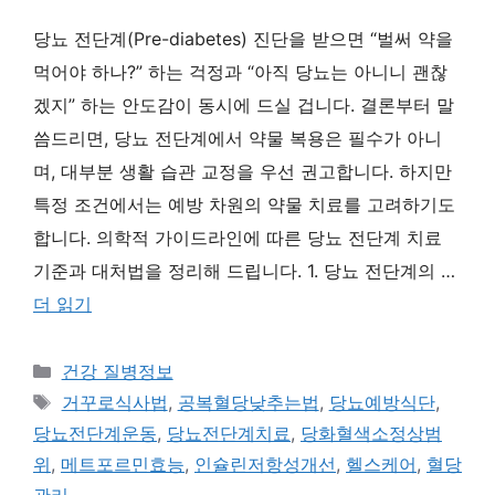
당뇨 전단계(Pre-diabetes) 진단을 받으면 “벌써 약을
먹어야 하나?” 하는 걱정과 “아직 당뇨는 아니니 괜찮
겠지” 하는 안도감이 동시에 드실 겁니다. 결론부터 말
씀드리면, 당뇨 전단계에서 약물 복용은 필수가 아니
며, 대부분 생활 습관 교정을 우선 권고합니다. 하지만
특정 조건에서는 예방 차원의 약물 치료를 고려하기도
합니다. 의학적 가이드라인에 따른 당뇨 전단계 치료
기준과 대처법을 정리해 드립니다. 1. 당뇨 전단계의 …
더 읽기
카
건강 질병정보
테
태
거꾸로식사법
,
공복혈당낮추는법
,
당뇨예방식단
,
고
그
당뇨전단계운동
,
당뇨전단계치료
,
당화혈색소정상범
리
위
,
메트포르민효능
,
인슐린저항성개선
,
헬스케어
,
혈당