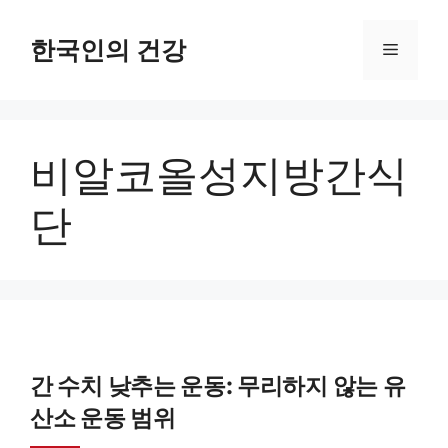
컨
텐
한국인의 건강
메
츠
로
뉴
건
비알코올성지방간식
너
뛰
단
기
간 수치 낮추는 운동: 무리하지 않는 유
산소 운동 범위