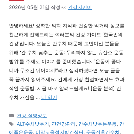
2026년 05월 21일
작성자:
건강지키미
안녕하세요! 정확한 의학 지식과 건강한 먹거리 정보를
친근하게 전해드리는 여러분의 건강 가이드 ‘한국인의
건강’입니다. 오늘은 간수치 때문에 고민이신 분들을
위해 ‘간 수치 낮추는 운동: 무리하지 않는 유산소 운동
범위’를 주제로 이야기를 준비했습니다. “운동이 좋다
니까 무조건 뛰어야지!”라고 생각하셨다면 오늘 글을
꼭 끝까지 읽어주세요. 간에게 가장 친절하면서도 효과
적인 운동법, 지금 바로 알려드릴게요! [운동 분석] 간
수치 개선을 …
더 읽기
카
건강 질병정보
테
태
ALT수치낮추기
,
간건강관리
,
간수치낮추는운동
,
간
고
그
에좋은운동
,
비알코올성지방간식단
,
운동전후간수치
,