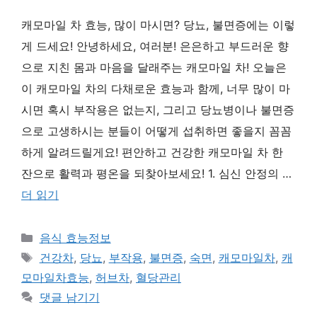
캐모마일 차 효능, 많이 마시면? 당뇨, 불면증에는 이렇
게 드세요! 안녕하세요, 여러분! 은은하고 부드러운 향
으로 지친 몸과 마음을 달래주는 캐모마일 차! 오늘은
이 캐모마일 차의 다채로운 효능과 함께, 너무 많이 마
시면 혹시 부작용은 없는지, 그리고 당뇨병이나 불면증
으로 고생하시는 분들이 어떻게 섭취하면 좋을지 꼼꼼
하게 알려드릴게요! 편안하고 건강한 캐모마일 차 한
잔으로 활력과 평온을 되찾아보세요! 1. 심신 안정의 …
더 읽기
카
음식 효능정보
테
태
건강차
,
당뇨
,
부작용
,
불면증
,
숙면
,
캐모마일차
,
캐
고
그
모마일차효능
,
허브차
,
혈당관리
리
댓글 남기기