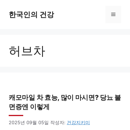
컨
텐
한국인의 건강
메
츠
로
뉴
건
허브차
너
뛰
기
캐모마일 차 효능, 많이 마시면? 당뇨 불
면증엔 이렇게
2025년 09월 05일
작성자:
건강지키미