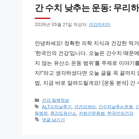
간 수치 낮추는 운동: 무리
2026년 05월 21일
작성자:
건강지키미
안녕하세요! 정확한 의학 지식과 건강한 먹
‘한국인의 건강’입니다. 오늘은 간수치 때문에
지 않는 유산소 운동 범위’를 주제로 이야기
지!”라고 생각하셨다면 오늘 글을 꼭 끝까지
법, 지금 바로 알려드릴게요! [운동 분석] 간
카
건강 질병정보
테
태
ALT수치낮추기
,
간건강관리
,
간수치낮추는운동
,
고
그
동범위
,
중강도유산소
,
지방간운동법
,
한국인의건강
리
댓글 남기기