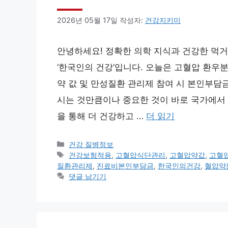
2026년 05월 17일
작성자:
건강지키미
안녕하세요! 정확한 의학 지식과 건강한 먹
‘한국인의 건강’입니다. 오늘은 고혈압 환우
약 값 및 만성질환 관리제 참여 시 본인부담금
시는 것만큼이나 중요한 것이 바로 국가에서 
을 통해 더 건강하고 …
더 읽기
카
건강 질병정보
테
태
건강보험적용
,
고혈압식단관리
,
고혈압약값
,
고혈
고
그
질환관리제
,
진료비본인부담금
,
한국인의건강
,
혈압약
리
댓글 남기기