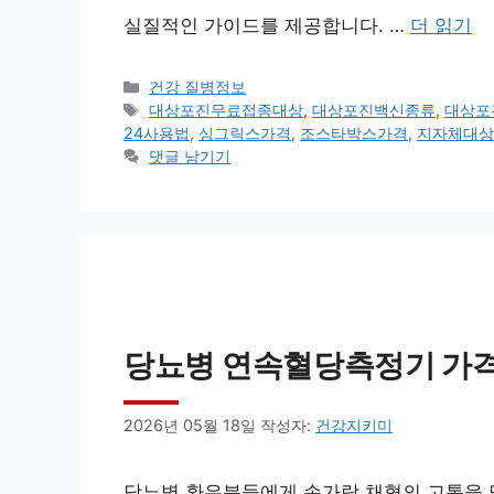
실질적인 가이드를 제공합니다. …
더 읽기
카
건강 질병정보
테
태
대상포진무료접종대상
,
대상포진백신종류
,
대상포
고
그
24사용법
,
싱그릭스가격
,
조스타박스가격
,
지자체대상
리
댓글 남기기
당뇨병 연속혈당측정기 가격 
2026년 05월 18일
작성자:
건강지키미
당뇨병 환우분들에게 손가락 채혈의 고통을 