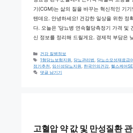
기(CGM)는 삶의 질을 바꾸는 혁신적인 기
텐데요. 안녕하세요! 건강한 일상을 위한 정
다. 오늘은 ‘당뇨병 연속혈당측정기 가격 및 건
신 정보를 정리해 드릴게요. 경제적 부담은 
카
건강 질병정보
테
태
1형당뇨보험지원
,
당뇨관리법
,
당뇨소모성재료급
고
그
정기추천
,
임신성당뇨지원
,
한국인의건강
,
헬스케어SE
리
댓글 남기기
고혈압 약 값 및 만성질환 