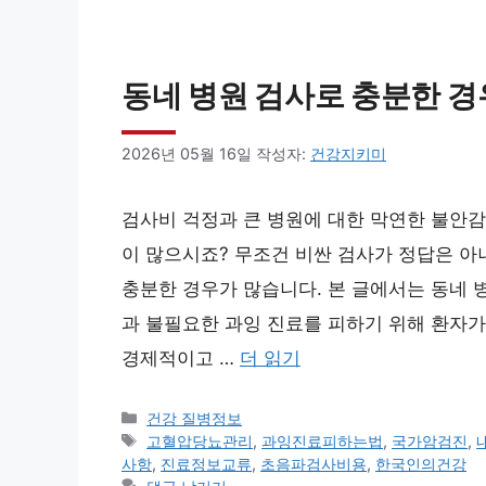
동네 병원 검사로 충분한 경
2026년 05월 16일
작성자:
건강지키미
검사비 걱정과 큰 병원에 대한 막연한 불안감
이 많으시죠? 무조건 비싼 검사가 정답은 아
충분한 경우가 많습니다. 본 글에서는 동네 
과 불필요한 과잉 진료를 피하기 위해 환자가
경제적이고 …
더 읽기
카
건강 질병정보
테
태
고혈압당뇨관리
,
과잉진료피하는법
,
국가암검진
,
고
그
사항
,
진료정보교류
,
초음파검사비용
,
한국인의건강
리