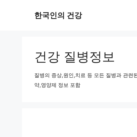
컨
한국인의 건강
텐
츠
로
건
건강 질병정보
너
뛰
기
질병의 증상,원인,치료 등 모든 질병과 관련
약,영양제 정보 포함