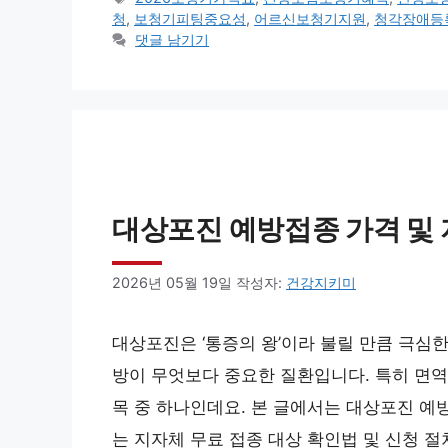
고
그
청
,
보청기피팅중요성
,
어르신보청기지원
,
청각장애등
리
댓글 남기기
대상포진 예방접종 가격 및 
2026년 05월 19일
작성자:
건강지키미
대상포진은 ‘통증의 왕’이라 불릴 만큼 극심
방이 무엇보다 중요한 질환입니다. 특히 면
목 중 하나인데요. 본 글에서는 대상포진 예
는 지자체 무료 접종 대상 확인법 및 신청 