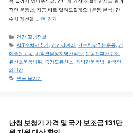
꼭 끝까지 읽어주세요. 간에게 가장 친절하면서도 효과
적인 운동법, 지금 바로 알려드릴게요! [운동 분석] 간
수치 개선을 …
더 읽기
카
건강 질병정보
테
태
ALT수치낮추기
,
간건강관리
,
간수치낮추는운동
,
간
고
그
에좋은운동
,
비알코올성지방간식단
,
운동전후간수치
,
리
유산소운동범위
,
중강도유산소
,
지방간운동법
,
한국인
의건강
댓글 남기기
난청 보청기 가격 및 국가 보조금 131만
원 지원 대상 확인