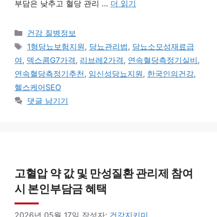
부담은 낮추고 혈당 관리 …
더 읽기
카
건강 질병정보
테
태
1형당뇨보험지원
,
당뇨관리법
,
당뇨소모성재료급
고
그
여
,
덱스콤G7가격
,
리브레2가격
,
연속혈당측정기실비
,
리
연속혈당측정기추천
,
임신성당뇨지원
,
한국인의건강
,
헬스케어SEO
댓글 남기기
고혈압 약 값 및 만성질환 관리제 참여
시 본인부담금 혜택
2026년 05월 17일
작성자:
건강지키미