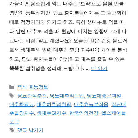
가을이면 탐스럽게 익는 대추는 ‘보약’으로 불릴 만큼
영양이 풍부하지만, 당뇨 환자분들에게는 그 달콤함이
때로 걱정거리가 되기도 하죠. 특히 생대추로 먹을 때
와 말린 대추로 먹을 때 혈당에 미치는 영향이 크게 다
르다는 사실, 알고 계셨나요? 오늘은 전문 건강 블로거
로서 생대추와 말린 대추의 혈당 지수(GI) 차이를 분석
하고, 당뇨 환자분들이 안심하고 대추를 즐길 수 있는
똑똑한 섭취법을 정리해 드립니다. …
더 읽기
카
음식 효능정보
테
태
당뇨간식추천
,
당뇨대추먹는법
,
당뇨에좋은과일
,
고
그
대추차당뇨
,
대추하루섭취량
,
대추효능부작용
,
말린대
리
추혈당지수
,
생대추GI지수
,
한국인의건강
,
헬스케어블
로그
댓글 남기기