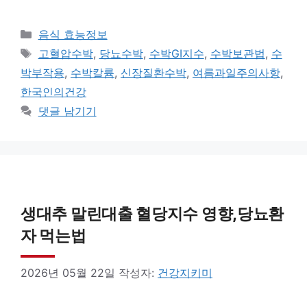
카
음식 효능정보
테
태
고혈압수박
,
당뇨수박
,
수박GI지수
,
수박보관법
,
수
고
그
박부작용
,
수박칼륨
,
신장질환수박
,
여름과일주의사항
,
리
한국인의건강
댓글 남기기
생대추 말린대출 혈당지수 영향,당뇨환
자 먹는법
2026년 05월 22일
작성자:
건강지키미