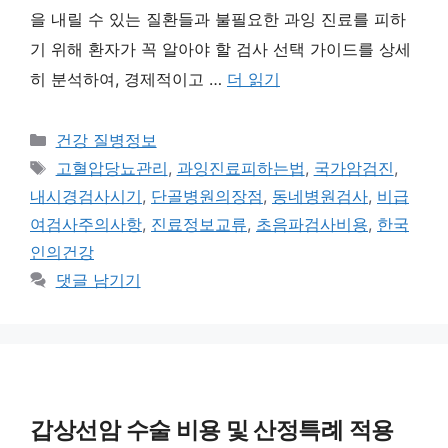
을 내릴 수 있는 질환들과 불필요한 과잉 진료를 피하
기 위해 환자가 꼭 알아야 할 검사 선택 가이드를 상세
히 분석하여, 경제적이고 …
더 읽기
카
건강 질병정보
테
태
고혈압당뇨관리
,
과잉진료피하는법
,
국가암검진
,
고
그
내시경검사시기
,
단골병원의장점
,
동네병원검사
,
비급
리
여검사주의사항
,
진료정보교류
,
초음파검사비용
,
한국
인의건강
댓글 남기기
갑상선암 수술 비용 및 산정특례 적용