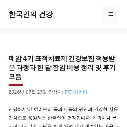
컨
텐
한국인의 건강
메
츠
로
뉴
건
너
뛰
폐암 4기 표적치료제 건강보험 적용받
기
은 과정과 한 달 항암 비용 정리 및 후기
모음
2026년 07월 27일
작성자:
건강지키미
안녕하세요! 여러분의 몸과 마음의 평안과 건강한 삶을
진심으로 응원하는 한국인의 건강입니다. 가족이나 본
인이 폐암 4기 진단을 받게 되면 덜컥 내려앉는 마음과