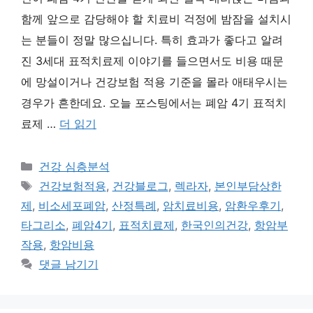
함께 앞으로 감당해야 할 치료비 걱정에 밤잠을 설치시
는 분들이 정말 많으십니다. 특히 효과가 좋다고 알려
진 3세대 표적치료제 이야기를 들으면서도 비용 때문
에 망설이거나 건강보험 적용 기준을 몰라 애태우시는
경우가 흔한데요. 오늘 포스팅에서는 폐암 4기 표적치
료제 …
더 읽기
카
건강 심층분석
테
태
건강보험적용
,
건강블로그
,
렉라자
,
본인부담상한
고
그
제
,
비소세포폐암
,
산정특례
,
암치료비용
,
암환우후기
,
리
타그리소
,
폐암4기
,
표적치료제
,
한국인의건강
,
항암부
작용
,
항암비용
댓글 남기기