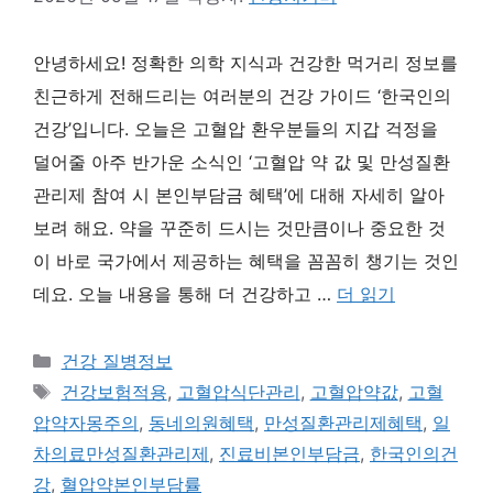
안녕하세요! 정확한 의학 지식과 건강한 먹거리 정보를
친근하게 전해드리는 여러분의 건강 가이드 ‘한국인의
건강’입니다. 오늘은 고혈압 환우분들의 지갑 걱정을
덜어줄 아주 반가운 소식인 ‘고혈압 약 값 및 만성질환
관리제 참여 시 본인부담금 혜택’에 대해 자세히 알아
보려 해요. 약을 꾸준히 드시는 것만큼이나 중요한 것
이 바로 국가에서 제공하는 혜택을 꼼꼼히 챙기는 것인
데요. 오늘 내용을 통해 더 건강하고 …
더 읽기
카
건강 질병정보
테
태
건강보험적용
,
고혈압식단관리
,
고혈압약값
,
고혈
고
그
압약자몽주의
,
동네의원혜택
,
만성질환관리제혜택
,
일
리
차의료만성질환관리제
,
진료비본인부담금
,
한국인의건
강
,
혈압약본인부담률