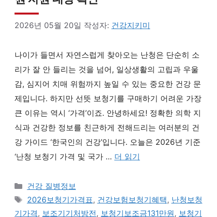
2026년 05월 20일
작성자:
건강지키미
나이가 들면서 자연스럽게 찾아오는 난청은 단순히 소
리가 잘 안 들리는 것을 넘어, 일상생활의 고립과 우울
감, 심지어 치매 위험까지 높일 수 있는 중요한 건강 문
제입니다. 하지만 선뜻 보청기를 구매하기 어려운 가장
큰 이유는 역시 ‘가격’이죠. 안녕하세요! 정확한 의학 지
식과 건강한 정보를 친근하게 전해드리는 여러분의 건
강 가이드 ‘한국인의 건강’입니다. 오늘은 2026년 기준
‘난청 보청기 가격 및 국가 …
더 읽기
카
건강 질병정보
테
태
2026보청기가격표
,
건강보험보청기혜택
,
난청보청
고
그
기가격
,
보조기기처방전
,
보청기보조금131만원
,
보청기