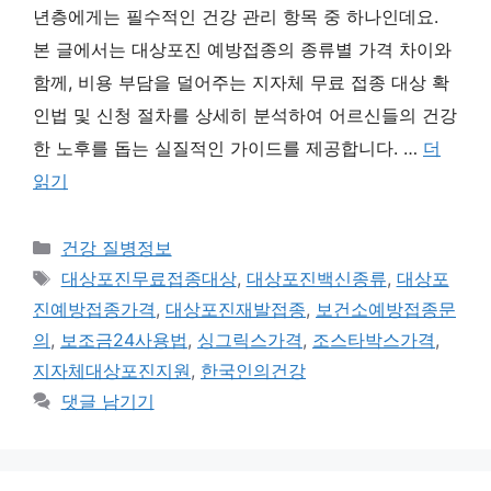
년층에게는 필수적인 건강 관리 항목 중 하나인데요.
본 글에서는 대상포진 예방접종의 종류별 가격 차이와
함께, 비용 부담을 덜어주는 지자체 무료 접종 대상 확
인법 및 신청 절차를 상세히 분석하여 어르신들의 건강
한 노후를 돕는 실질적인 가이드를 제공합니다. …
더
읽기
카
건강 질병정보
테
태
대상포진무료접종대상
,
대상포진백신종류
,
대상포
고
그
진예방접종가격
,
대상포진재발접종
,
보건소예방접종문
리
의
,
보조금24사용법
,
싱그릭스가격
,
조스타박스가격
,
지자체대상포진지원
,
한국인의건강
댓글 남기기