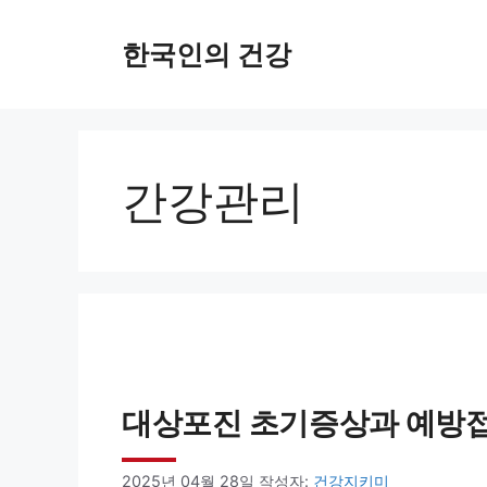
컨
한국인의 건강
텐
츠
로
건
간강관리
너
뛰
기
대상포진 초기증상과 예방접종
2025년 04월 28일
작성자:
건강지키미