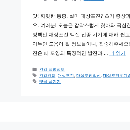
앗! 찌릿한 통증, 설마 대상포진? 초기 증상
요, 여러분! 오늘은 갑작스럽게 찾아와 극심
방책인 대상포진 백신 접종 시기에 대해 쉽고
아두면 도움이 될 정보들이니, 집중해주세요!
진은 띠 모양의 특징적인 발진과 …
더 읽기
카
건강 질병정보
테
태
간강관리
,
대상포진
,
대상포진백신
,
대상포진초기
고
그
댓글 남기기
리