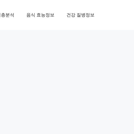
심층분석
음식 효능정보
건강 질병정보