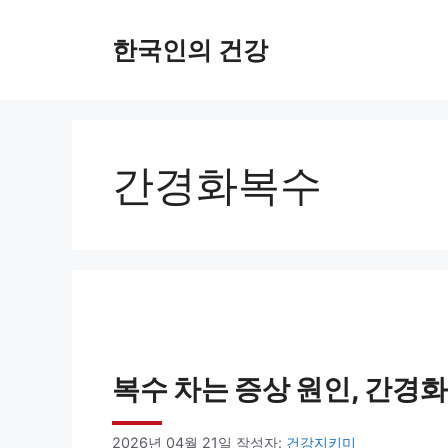
컨
한국인의 건강
텐
츠
로
건
간경화복수
너
뛰
기
복수 차는 증상 원인, 간경
2026년 04월 21일
작성자:
건강지키미