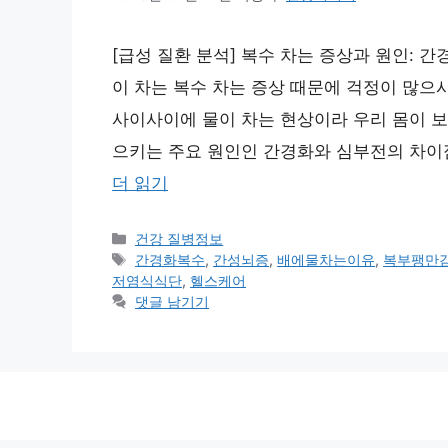
[급성 질환 분석] 복수 차는 증상과 원인: 
이 차는 복수 차는 증상 때문에 걱정이 많으시
사이사이에 물이 차는 현상이라 우리 몸이 보
으키는 주요 원인인 간경화와 심부전의 차이점
더 읽기
카
건강 질병정보
테
태
간경화복수
,
간성뇌증
,
배에물차는이유
,
복부팽만
고
그
저염식식단
,
헬스케어
리
댓글 남기기