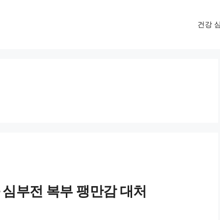
건강 
화 심부전 복부 팽만감 대처