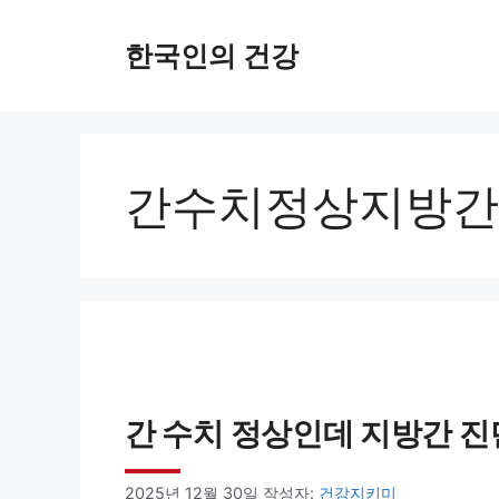
컨
한국인의 건강
텐
츠
로
건
간수치정상지방간
너
뛰
기
간 수치 정상인데 지방간 진
2025년 12월 30일
작성자:
건강지키미