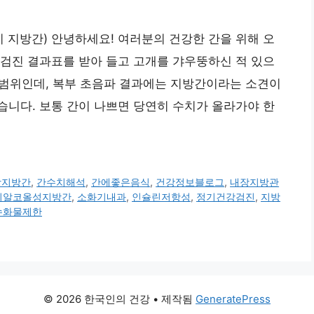
기 지방간) 안녕하세요! 여러분의 건강한 간을 위해 오
검진 결과표를 받아 들고 고개를 갸우뚱하신 적 있으
 범위인데, 복부 초음파 결과에는 지방간이라는 소견이
니다. 보통 간이 나쁘면 당연히 수치가 올라가야 한
상지방간
,
간수치해석
,
간에좋은음식
,
건강정보블로그
,
내장지방관
비알코올성지방간
,
소화기내과
,
인슐린저항성
,
정기건강검진
,
지방
수화물제한
© 2026 한국인의 건강
• 제작됨
GeneratePress