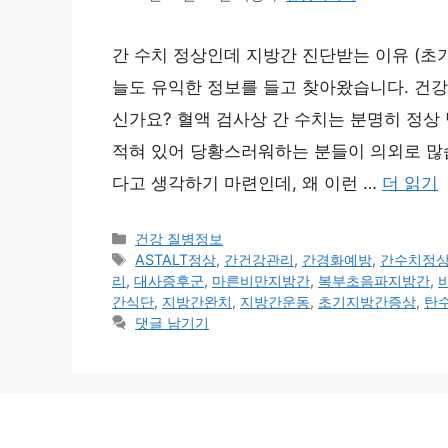
간 수치 정상인데 지방간 진단받는 이유 (초
늘도 유익한 정보를 들고 찾아왔습니다. 건강
신가요? 혈액 검사상 간 수치는 분명히 정상
적혀 있어 당황스러워하는 분들이 의외로 많습
다고 생각하기 마련인데, 왜 이런 …
더 읽기
카
건강 질병정보
테
태
ASTALT정상
,
간건강관리
,
간경화예방
,
간수치정
고
그
리
,
대사증후군
,
마른비만지방간
,
복부초음파지방간
,
리
간식단
,
지방간완치
,
지방간운동
,
초기지방간증상
,
탄
댓글 남기기