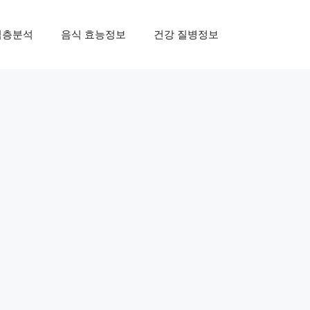
심층분석
음식 효능정보
건강 질병정보