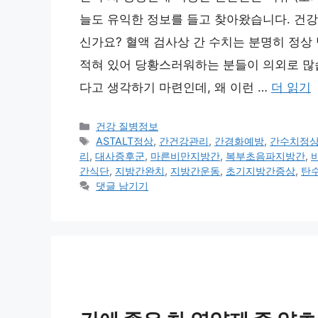
늘도 유익한 정보를 들고 찾아왔습니다. 건강
신가요? 혈액 검사상 간 수치는 분명히 정상
적혀 있어 당황스러워하는 분들이 의외로 많습
다고 생각하기 마련인데, 왜 이런 …
더 읽기
카
건강 질병정보
테
태
ASTALT정상
,
간건강관리
,
간경화예방
,
간수치정
고
그
리
,
대사증후군
,
마른비만지방간
,
복부초음파지방간
,
리
간식단
,
지방간완치
,
지방간운동
,
초기지방간증상
,
탄
댓글 남기기