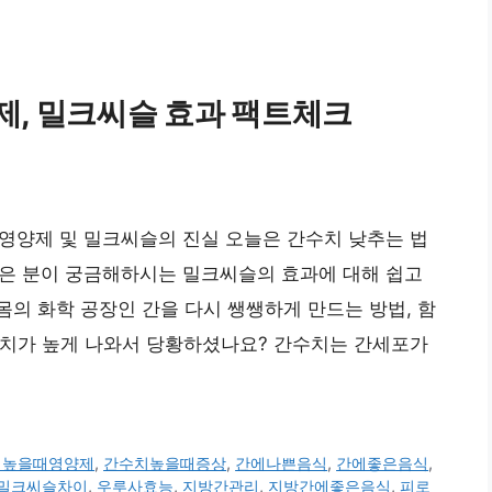
제, 밀크씨슬 효과 팩트체크
식, 영양제 및 밀크씨슬의 진실 오늘은 간수치 낮추는 법
 많은 분이 궁금해하시는 밀크씨슬의 효과에 대해 쉽고
의 화학 공장인 간을 다시 쌩쌩하게 만드는 방법, 함
치가 높게 나와서 당황하셨나요? 간수치는 간세포가
치높을때영양제
,
간수치높을때증상
,
간에나쁜음식
,
간에좋은음식
,
밀크씨슬차이
,
우루사효능
,
지방간관리
,
지방간에좋은음식
,
피로