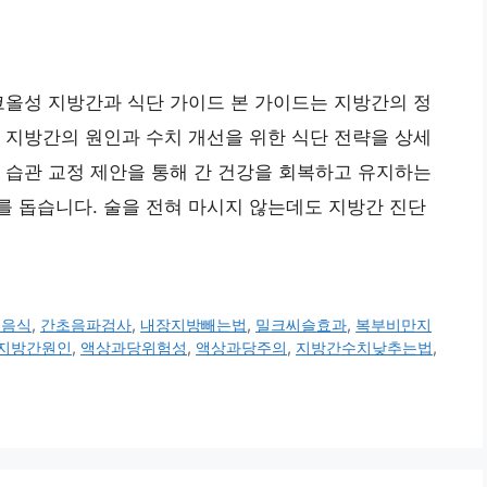
알코올성 지방간과 식단 가이드 본 가이드는 지방간의 정
 지방간의 원인과 수치 개선을 위한 식단 전략을 상세
 습관 교정 제안을 통해 간 건강을 회복하고 유지하는
 돕습니다. 술을 전혀 마시지 않는데도 지방간 진단
은음식
,
간초음파검사
,
내장지방빼는법
,
밀크씨슬효과
,
복부비만지
지방간원인
,
액상과당위험성
,
액상과당주의
,
지방간수치낮추는법
,