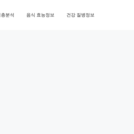
심층분석
음식 효능정보
건강 질병정보