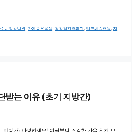
간수치정상범위
,
간에좋은음식
,
검강검진결과지
,
밀크씨슬효능
,
지
단받는 이유 (초기 지방간)
기 지방간) 안녕하세요! 여러분의 건강한 간을 위해 오