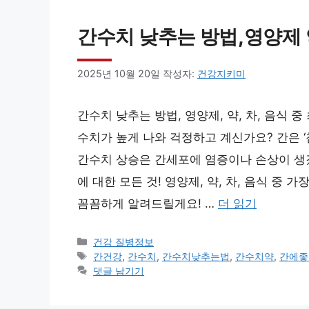
간수치 낮추는 방법,영양제 
2025년 10월 20일
작성자:
건강지키미
간수치 낮추는 방법, 영양제, 약, 차, 음식 
수치가 높게 나와 걱정하고 계신가요? 간은 
간수치 상승은 간세포에 염증이나 손상이 생
에 대한 모든 것! 영양제, 약, 차, 음식 중
꼼꼼하게 알려드릴게요! …
더 읽기
카
건강 질병정보
테
태
간건강
,
간수치
,
간수치낮추는법
,
간수치약
,
간에좋
고
그
댓글 남기기
리