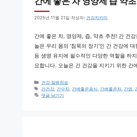
간에 좋은 차 영양제 즙 약초
2025년 11월 21일
작성자:
건강지키미
간에 좋은 차, 영양제, 즙, 약초 추천! 간 건
늘은 우리 몸의 ‘침묵의 장기’인 간 건강에 대
등 생명 유지에 필수적인 다양한 역할을 하지
요합니다. 오늘은 간 건강을 지키기 위한 간에 
카
건강 질병정보
테
태
간건강
,
간수치
,
간에좋은음식
,
간에좋은차
,
간염
,
고
그
댓글 남기기
리