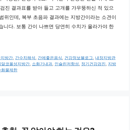
검진 결과표를 받아 들고 고개를 갸우뚱하신 적 있으
 범위인데, 복부 초음파 결과에는 지방간이라는 소견이
니다. 보통 간이 나쁘면 당연히 수치가 올라가야 한
상지방간
,
간수치해석
,
간에좋은음식
,
건강정보블로그
,
내장지방관
비알코올성지방간
,
소화기내과
,
인슐린저항성
,
정기건강검진
,
지방
수화물제한