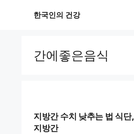
컨
한국인의 건강
텐
츠
로
건
간에좋은음식
너
뛰
기
지방간 수치 낮추는 법 식단
지방간