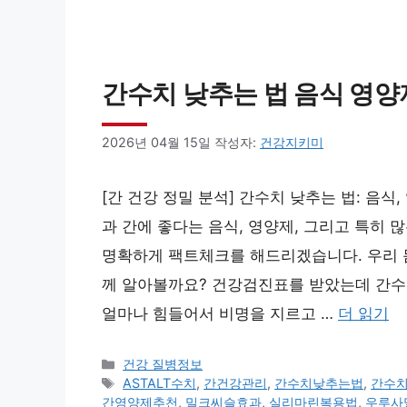
간수치 낮추는 법 음식 영양
2026년 04월 15일
작성자:
건강지키미
[간 건강 정밀 분석] 간수치 낮추는 법: 음
과 간에 좋다는 음식, 영양제, 그리고 특히
명확하게 팩트체크를 해드리겠습니다. 우리 몸
께 알아볼까요? 건강검진표를 받았는데 간수
얼마나 힘들어서 비명을 지르고 …
더 읽기
카
건강 질병정보
테
태
ASTALT수치
,
간건강관리
,
간수치낮추는법
,
간수
고
그
간영양제추천
,
밀크씨슬효과
,
실리마린복용법
,
우루사