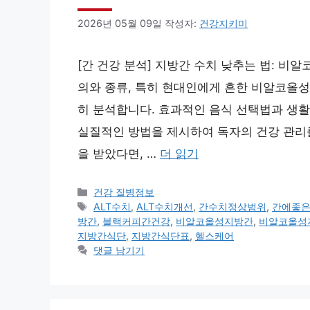
2026년 05월 09일
작성자:
건강지키미
[간 건강 분석] 지방간 수치 낮추는 법: 비
의와 종류, 특히 현대인에게 흔한 비알코올성
히 분석합니다. 효과적인 음식 선택법과 생활
실질적인 방법을 제시하여 독자의 건강 관리를
을 받았다면, …
더 읽기
카
건강 질병정보
테
태
ALT수치
,
ALT수치개선
,
간수치정상범위
,
간에좋
고
그
방간
,
블랙커피간건강
,
비알코올성지방간
,
비알코올성
리
지방간식단
,
지방간식단표
,
헬스케어
댓글 남기기