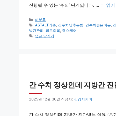
진행될 수 있는 ‘주의’ 단계입니다. …
더 읽기
카
미분류
테
태
ASTALT기준
,
간수치낮추는법
,
간수치높은이유
,
고
그
방간관리
,
피로회복
,
헬스케어
리
댓글 남기기
간 수치 정상인데 지방간 진
2025년 12월 30일
작성자:
건강지키미
간 수치 정상인데 지방간 진단받는 이유 (초