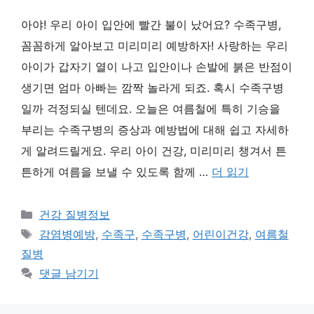
아야! 우리 아이 입안에 빨간 불이 났어요? 수족구병,
꼼꼼하게 알아보고 미리미리 예방하자! 사랑하는 우리
아이가 갑자기 열이 나고 입안이나 손발에 붉은 반점이
생기면 엄마 아빠는 깜짝 놀라게 되죠. 혹시 수족구병
일까 걱정되실 텐데요. 오늘은 여름철에 특히 기승을
부리는 수족구병의 증상과 예방법에 대해 쉽고 자세하
게 알려드릴게요. 우리 아이 건강, 미리미리 챙겨서 튼
튼하게 여름을 보낼 수 있도록 함께 …
더 읽기
카
건강 질병정보
테
태
감염병예방
,
수족구
,
수족구병
,
어린이건강
,
여름철
고
그
질병
리
댓글 남기기