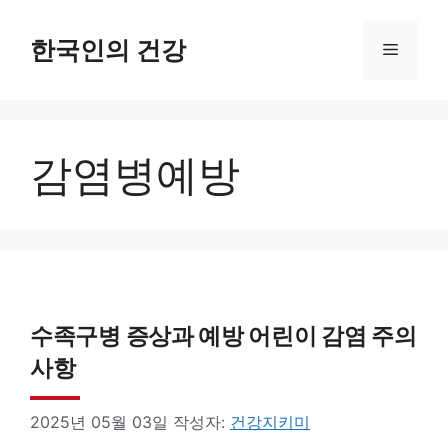
컨
텐
한국인의 건강
메
츠
로
뉴
건
감염병예방
너
뛰
기
수족구병 증상과 예방 어린이 감염 주의
사항
2025년 05월 03일
작성자:
건강지키미