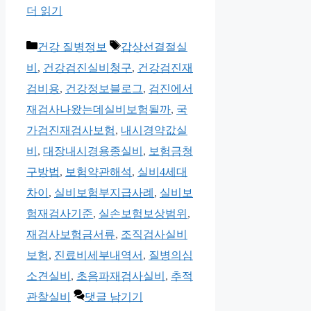
더 읽기
카
태
건강 질병정보
갑상선결절실
테
그
비
,
건강검진실비청구
,
건강검진재
고
검비용
,
건강정보블로그
,
검진에서
리
재검사나왔는데실비보험될까
,
국
가검진재검사보험
,
내시경약값실
비
,
대장내시경용종실비
,
보험금청
구방법
,
보험약관해석
,
실비4세대
차이
,
실비보험부지급사례
,
실비보
험재검사기준
,
실손보험보상범위
,
재검사보험금서류
,
조직검사실비
보험
,
진료비세부내역서
,
질병의심
소견실비
,
초음파재검사실비
,
추적
관찰실비
댓글 남기기