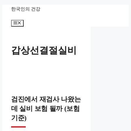
컨
한국인의 건강
텐
메
츠
뉴
로
건
갑상선결절실비
너
뛰
기
검진에서 재검사 나왔는
데 실비 보험 될까 (보험
기준)