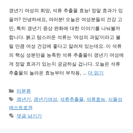
갱년기 여성의 희망, 석류 추출물 효능! 정말 효과가 있
을까? 안녕하세요, 여러분! 오늘은 여성분들의 건강 고
민, 특히 갱년기 증상 완화에 대한 이야기를 나눠볼까
합니다. 붉고 탐스러운 석류는 ‘여성의 과일’이라고 불
릴 만큼 여성 건강에 좋다고 알려져 있는데요. 이 석류
의 핵심 성분만을 농축한 석류 추출물이 갱년기 여성에
게 정말 효과가 있는지 궁금하실 겁니다. 오늘은 석류
추출물의 놀라운 효능부터 부작용, …
더 읽기
카
미분류
테
태
갱년기
,
갱년기여성
,
석류추출물
,
석류효능
,
식물성
고
그
에스트로겐
리
댓글 남기기