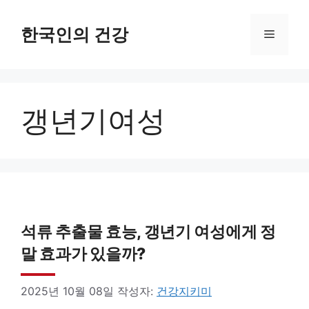
컨
텐
한국인의 건강
메
츠
로
뉴
건
갱년기여성
너
뛰
기
석류 추출물 효능, 갱년기 여성에게 정
말 효과가 있을까?
2025년 10월 08일
작성자:
건강지키미