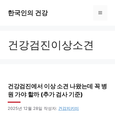
컨
텐
한국인의 건강
메
츠
로
뉴
건
건강검진이상소견
너
뛰
기
건강검진에서 이상 소견 나왔는데 꼭 병
원 가야 할까 (추가 검사 기준)
2025년 12월 28일
작성자:
건강지키미