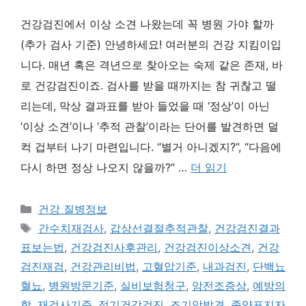
건강검진에서 이상 소견 나왔는데 꼭 병원 가야 할까
(추가 검사 기준) 안녕하세요! 여러분의 건강 지킴이입
니다. 매년 혹은 격년으로 찾아오는 숙제 같은 존재, 바
로 건강검진이죠. 검사를 받을 때까지는 참 귀찮고 떨
리는데, 막상 결과표를 받아 들었을 때 ‘정상’이 아닌
‘이상 소견’이나 ‘추적 관찰’이라는 단어를 발견하면 덜
컥 겁부터 나기 마련입니다. “별거 아니겠지?”, “다음에
다시 하면 정상 나오지 않을까?” …
더 읽기
카
건강 질병정보
테
태
간수치재검사
,
갑상선결절추적관찰
,
건강검진결과
고
그
표보는법
,
건강검진사후관리
,
건강검진이상소견
,
건강
리
검진재검
,
건강관리비법
,
고혈압기준
,
내과검진
,
단백뇨
혈뇨
,
병원방문기준
,
실비보험청구
,
암전조증상
,
예방의
학
,
재검사기준
,
정기건강검진
,
조기암발견
,
종양표지자