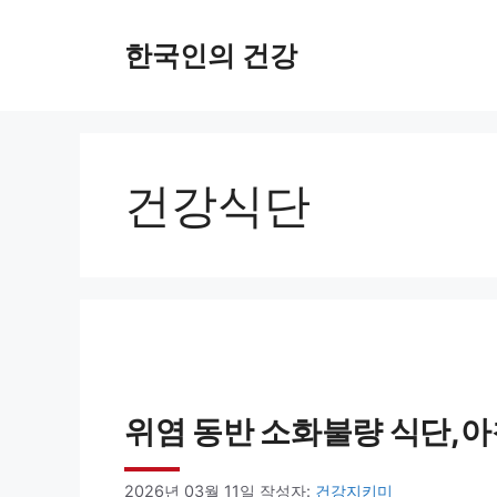
컨
한국인의 건강
텐
츠
로
건
건강식단
너
뛰
기
위염 동반 소화불량 식단,아
2026년 03월 11일
작성자:
건강지키미