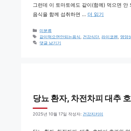
그런데 이 토마토에도 같이(함께) 먹으면 안 
음식을 함께 섭취하면 …
더 읽기
카
미분류
테
태
같이먹으면안되는음식
,
건강식단
,
라이코펜
,
영양
고
그
댓글 남기기
리
당뇨 환자, 차전차피 대추 
2025년 10월 17일
작성자:
건강지키미