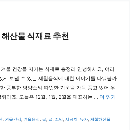
식 해산물 식재료 추천
추천! 겨울 건강을 지키는 식재료 총정리 안녕하세요, 여러
고 맛있게 보낼 수 있는 제철음식에 대한 이야기를 나눠볼까
한 풍부한 영양소와 따뜻한 기운을 가득 품고 있어 우
하죠. 오늘은 12월, 1월, 2월을 대표하는 …
더 읽기
단
,
겨울건강
,
겨울음식
,
굴
,
귤
,
꼬막
,
시금치
,
유자
,
제철해산물