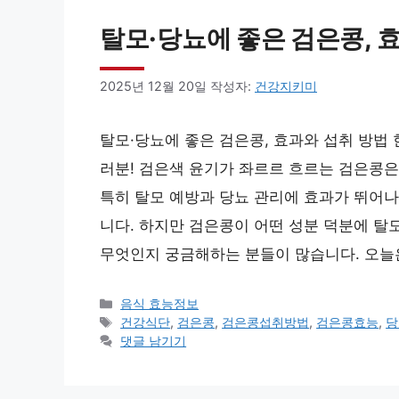
탈모·당뇨에 좋은 검은콩, 
2025년 12월 20일
작성자:
건강지키미
탈모·당뇨에 좋은 검은콩, 효과와 섭취 방법 
러분! 검은색 윤기가 좌르르 흐르는 검은콩은
특히 탈모 예방과 당뇨 관리에 효과가 뛰어나
니다. 하지만 검은콩이 어떤 성분 덕분에 탈
무엇인지 궁금해하는 분들이 많습니다. 오늘
카
음식 효능정보
테
태
건강식단
,
검은콩
,
검은콩섭취방법
,
검은콩효능
,
당
고
그
댓글 남기기
리