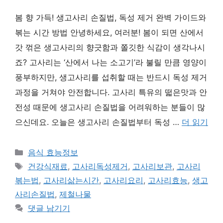
봄 향 가득! 생고사리 손질법, 독성 제거 완벽 가이드와
볶는 시간 방법 안녕하세요, 여러분! 봄이 되면 산에서
갓 꺾은 생고사리의 향긋함과 쫄깃한 식감이 생각나시
죠? 고사리는 ‘산에서 나는 소고기’라 불릴 만큼 영양이
풍부하지만, 생고사리를 섭취할 때는 반드시 독성 제거
과정을 거쳐야 안전합니다. 고사리 특유의 떫은맛과 안
전성 때문에 생고사리 손질법을 어려워하는 분들이 많
으신데요. 오늘은 생고사리 손질법부터 독성 …
더 읽기
카
음식 효능정보
테
태
건강식재료
,
고사리독성제거
,
고사리보관
,
고사리
고
그
볶는법
,
고사리삶는시간
,
고사리요리
,
고사리효능
,
생고
리
사리손질법
,
제철나물
댓글 남기기