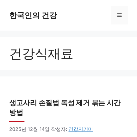
컨
텐
한국인의 건강
메
츠
로
뉴
건
건강식재료
너
뛰
기
생고사리 손질법 독성 제거 볶는 시간
방법
2025년 12월 14일
작성자:
건강지키미