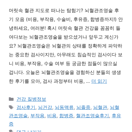
머릿속 혈관 지도로 떠나는 탐험기? 뇌혈관조영술 후
기 모음 (비용, 부작용, 수술비, 후유증, 합병증까지!) 안
녕하세요, 여러분! 혹시 머릿속 혈관 건강을 꼼꼼히 들
여다보는 뇌혈관조영술을 받으셨거나 앞두고 계신가
요? 뇌혈관조영술은 뇌혈관의 상태를 정확하게 파악하
는 중요한 검사이지만, 아무래도 침습적인 검사이다 보
니 비용, 부작용, 수술 여부 등 궁금한 점들이 많으실
겁니다. 오늘은 뇌혈관조영술을 경험하신 분들의 생생
한 후기를 모아, 검사 과정부터 비용, …
더 읽기
카
건강 질병정보
테
태
검사후기
,
뇌건강
,
뇌동맥류
,
뇌졸중
,
뇌혈관
,
뇌혈
고
그
관조영술
,
부작용
,
비용
,
합병증
,
혈관조영술후기
,
후유
리
증