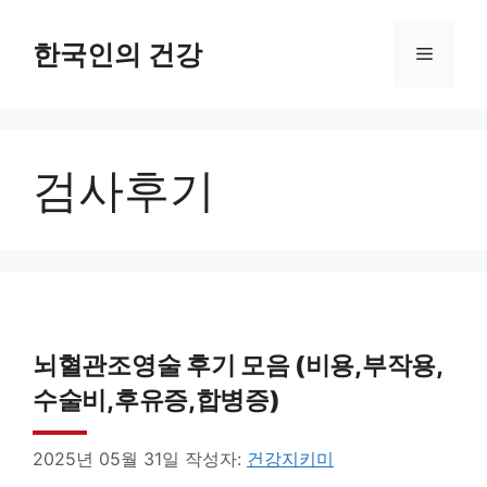
컨
텐
한국인의 건강
메
츠
로
뉴
건
검사후기
너
뛰
기
뇌혈관조영술 후기 모음 (비용,부작용,
수술비,후유증,합병증)
2025년 05월 31일
작성자:
건강지키미