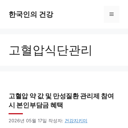
컨
텐
한국인의 건강
메
츠
로
뉴
건
고혈압식단관리
너
뛰
기
고혈압 약 값 및 만성질환 관리제 참여
시 본인부담금 혜택
2026년 05월 17일
작성자:
건강지키미