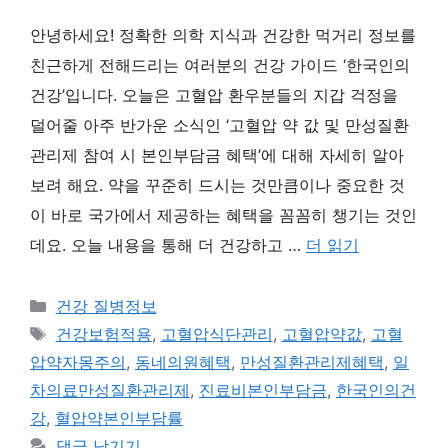
안녕하세요! 정확한 의학 지식과 건강한 먹거리 정보를
친근하게 전해드리는 여러분의 건강 가이드 ‘한국인의
건강’입니다. 오늘은 고혈압 환우분들의 지갑 걱정을
덜어줄 아주 반가운 소식인 ‘고혈압 약 값 및 만성질환
관리제 참여 시 본인부담금 혜택’에 대해 자세히 알아
보려 해요. 약을 꾸준히 드시는 것만큼이나 중요한 것
이 바로 국가에서 제공하는 혜택을 꼼꼼히 챙기는 것인
데요. 오늘 내용을 통해 더 건강하고 …
더 읽기
카
건강 질병정보
테
태
건강보험적용
,
고혈압식단관리
,
고혈압약값
,
고혈
고
그
압약자몽주의
,
동네의원혜택
,
만성질환관리제혜택
,
일
리
차의료만성질환관리제
,
진료비본인부담금
,
한국인의건
강
,
혈압약본인부담률
댓글 남기기