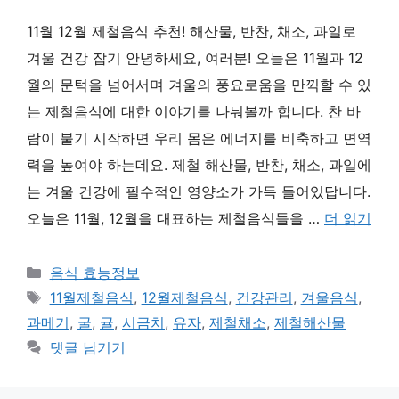
11월 12월 제철음식 추천! 해산물, 반찬, 채소, 과일로
겨울 건강 잡기 안녕하세요, 여러분! 오늘은 11월과 12
월의 문턱을 넘어서며 겨울의 풍요로움을 만끽할 수 있
는 제철음식에 대한 이야기를 나눠볼까 합니다. 찬 바
람이 불기 시작하면 우리 몸은 에너지를 비축하고 면역
력을 높여야 하는데요. 제철 해산물, 반찬, 채소, 과일에
는 겨울 건강에 필수적인 영양소가 가득 들어있답니다.
오늘은 11월, 12월을 대표하는 제철음식들을 …
더 읽기
카
음식 효능정보
테
태
11월제철음식
,
12월제철음식
,
건강관리
,
겨울음식
,
고
그
과메기
,
굴
,
귤
,
시금치
,
유자
,
제철채소
,
제철해산물
리
댓글 남기기