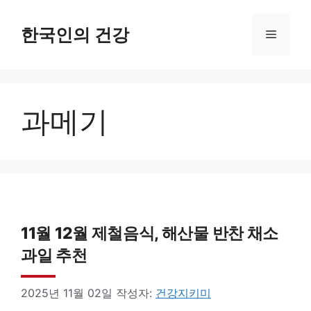
컨
텐
한국인의 건강
메
츠
로
뉴
건
과메기
너
뛰
기
11월 12월 제철음식, 해산물 반찬 채소
과일 추천
2025년 11월 02일
작성자:
건강지키미