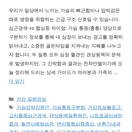
우리가 일상에서 느끼는 가슴의 뻐근함이나 압박감은
때로 생명을 위협하는 긴급 구조 신호일 수 있습니다.
심근경색 vs 협심증 차이점: 가슴 통증(흉통) 양상으로
구분하기 정보를 통해 내 심장이 보내는 경고를 정확히
읽어내고, 소중한 골든타임을 지켜내는 지혜를 나누고
자 합니다. 두 질환 모두 심장 혈관인 관상동맥의 문제
로 발생하지만, 그 긴박함과 결과는 천차만별이기에 오
늘 정리해 드리는 상세 가이드가 여러분과 가족의 …
더 읽기
카
건강 질병정보
테
태
가슴압박감원인
,
가슴통증구분법
,
건강정보블로그
,
고
그
고지혈증심근경색
,
관상동맥질환원인
,
니트로글리세린
리
효과
,
돌연사예방습관
,
변이형협심증증상
,
순환기내과