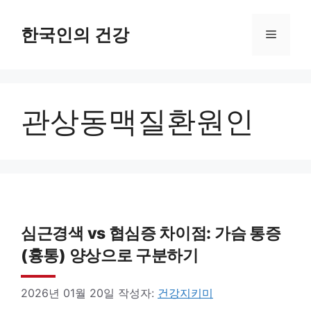
컨
텐
한국인의 건강
메
츠
로
뉴
건
관상동맥질환원인
너
뛰
기
심근경색 vs 협심증 차이점: 가슴 통증
(흉통) 양상으로 구분하기
2026년 01월 20일
작성자:
건강지키미