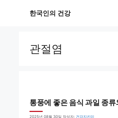
컨
한국인의 건강
텐
츠
로
건
관절염
너
뛰
기
통풍에 좋은 음식 과일 종류
2025년 08월 30일
작성자:
건강지키미