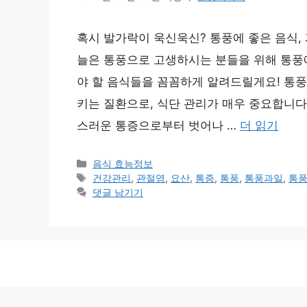
혹시 발가락이 욱신욱신? 통풍에 좋은 음식, 
늘은 통풍으로 고생하시는 분들을 위해 통풍에
야 할 음식들을 꼼꼼하게 알려드릴게요! 통풍
키는 질환으로, 식단 관리가 매우 중요합니다
스러운 통증으로부터 벗어나 …
더 읽기
카
음식 효능정보
테
태
건강관리
,
관절염
,
요산
,
통증
,
통풍
,
통풍과일
,
통
고
그
댓글 남기기
리