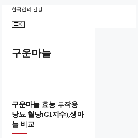
컨
한국인의 건강
텐
메
츠
뉴
로
건
구운마늘
너
뛰
기
구운마늘 효능 부작용
당뇨 혈당(GI지수),생마
늘 비교