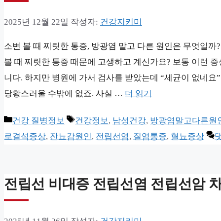
2025년 12월 22일
작성자:
건강지키미
소변 볼 때 찌릿한 통증, 방광염 말고 다른 원인은 무엇일까
볼 때 찌릿한 통증 때문에 고생하고 계신가요? 보통 이런 증
니다. 하지만 병원에 가서 검사를 받았는데 “세균이 없네요
당황스러울 수밖에 없죠. 사실 …
더 읽기
카
태
건강 질병정보
건강정보
,
남성건강
,
방광염말고다른원
테
그
로결석증상
,
잔뇨감원인
,
전립선염
,
질염통증
,
혈뇨증상
고
리
전립선 비대증 전립선염 전립선암 