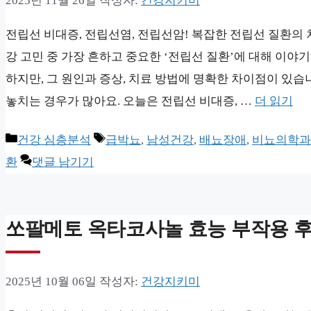
2025년 11월 26일
작성자:
건강지키미
전립선 비대증, 전립선염, 전립선암! 복잡한 전립선 질환의
강 고민 중 가장 흔하고 중요한 ‘전립선 질환’에 대해 이야
하지만, 그 원인과 증상, 치료 방법에 명확한 차이점이 있습
놓치는 경우가 많아요. 오늘은 전립선 비대증, …
더 읽기
카
태
건강 심층분석
급박뇨
,
남성건강
,
배뇨장애
,
비뇨의학과
테
그
환
댓글 남기기
고
리
쏘팔메토 옥타코사놀 효능 부작용 
2025년 10월 06일
작성자:
건강지키미