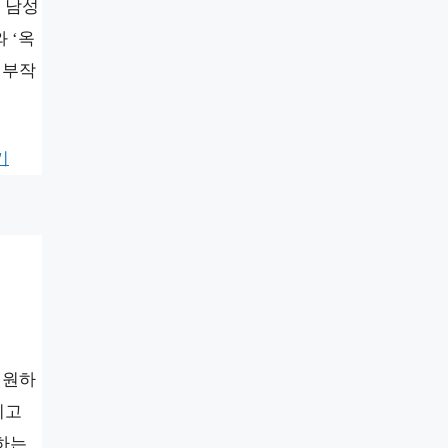
 남성
 ‘옥
 부작
기
시원하
기고
접하는