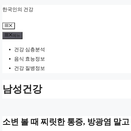
컨
한국인의 건강
텐
메
츠
뉴
메뉴
로
건
건강 심층분석
너
음식 효능정보
뛰
건강 질병정보
기
남성건강
소변 볼 때 찌릿한 통증, 방광염 말고