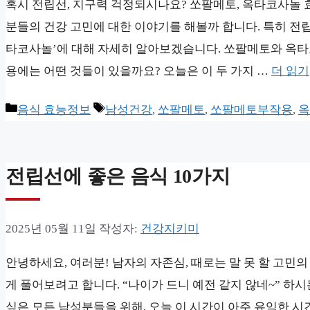
혹시 전립선, 지구력 걱정되시나요? 쏘팔메토, 옥타코사놀 효
분들의 건강 고민에 대한 이야기를 해볼까 합니다. 특히 전립
타코사놀’에 대해 자세히 알아보겠습니다. 쏘팔메토와 옥타코
용에는 어떤 것들이 있을까요? 오늘은 이 두 가지 …
더 읽기
카
태
음식 효능정보
남성건강
,
쏘팔메토
,
쏘팔메토부작용
,
옥
테
그
고
전립선에 좋은 음식 10가지
리
2025년 05월 11일
작성자:
건강지키미
안녕하세요, 여러분! 남자의 자존심, 때로는 말 못 할 고민의
게 풀어보려고 합니다. “나이가 드니 예전 같지 않네~” 하시
싶은 모든 남성분들을 위해, 오늘 이 시간이 아주 유익한 시