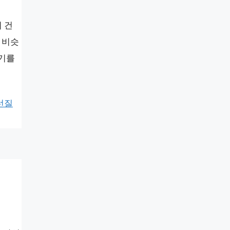
 건
 비슷
시기를
선질