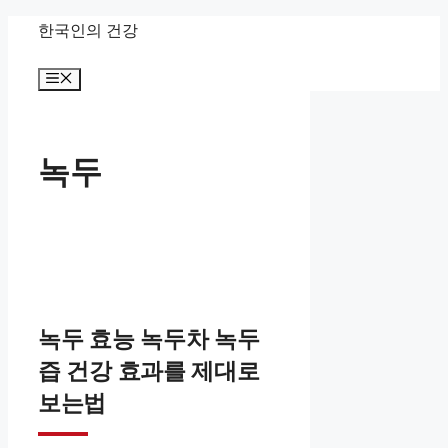
컨
한국인의 건강
텐
메
츠
뉴
로
건
녹두
너
뛰
기
녹두 효능 녹두차 녹두
즙 건강 효과를 제대로
보는법