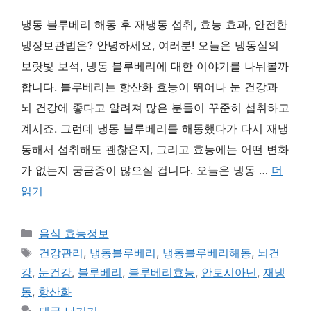
냉동 블루베리 해동 후 재냉동 섭취, 효능 효과, 안전한
냉장보관법은? 안녕하세요, 여러분! 오늘은 냉동실의
보랏빛 보석, 냉동 블루베리에 대한 이야기를 나눠볼까
합니다. 블루베리는 항산화 효능이 뛰어나 눈 건강과
뇌 건강에 좋다고 알려져 많은 분들이 꾸준히 섭취하고
계시죠. 그런데 냉동 블루베리를 해동했다가 다시 재냉
동해서 섭취해도 괜찮은지, 그리고 효능에는 어떤 변화
가 없는지 궁금증이 많으실 겁니다. 오늘은 냉동 …
더
읽기
카
음식 효능정보
테
태
건강관리
,
냉동블루베리
,
냉동블루베리해동
,
뇌건
고
그
강
,
눈건강
,
블루베리
,
블루베리효능
,
안토시아닌
,
재냉
리
동
,
항산화