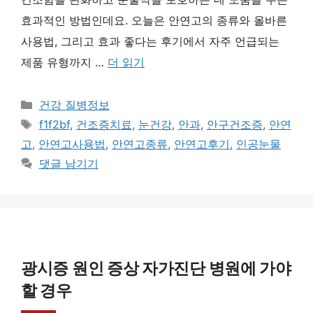
효과적인 방법인데요. 오늘은 안연고의 종류와 올바른
사용법, 그리고 효과 좋다는 후기에서 자주 언급되는
제품 유형까지 …
더 읽기
카
건강 질병정보
테
태
f1f2bf
,
건조증치료
,
눈건강
,
안과
,
안구건조증
,
안연
고
그
고
,
안연고사용법
,
안연고종류
,
안연고후기
,
인공눈물
리
댓글 남기기
광시증 원인 증상 자가진단 병원에 가야
할 경우