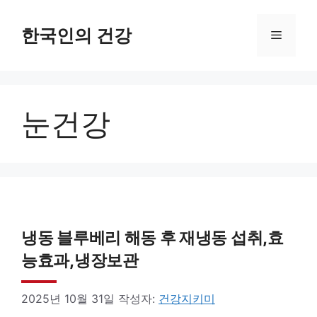
컨
텐
한국인의 건강
메
츠
로
뉴
건
눈건강
너
뛰
기
냉동 블루베리 해동 후 재냉동 섭취,효
능효과,냉장보관
2025년 10월 31일
작성자:
건강지키미