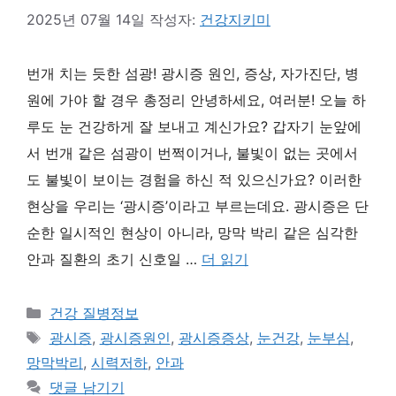
2025년 07월 14일
작성자:
건강지키미
번개 치는 듯한 섬광! 광시증 원인, 증상, 자가진단, 병
원에 가야 할 경우 총정리 안녕하세요, 여러분! 오늘 하
루도 눈 건강하게 잘 보내고 계신가요? 갑자기 눈앞에
서 번개 같은 섬광이 번쩍이거나, 불빛이 없는 곳에서
도 불빛이 보이는 경험을 하신 적 있으신가요? 이러한
현상을 우리는 ‘광시증’이라고 부르는데요. 광시증은 단
순한 일시적인 현상이 아니라, 망막 박리 같은 심각한
안과 질환의 초기 신호일 …
더 읽기
카
건강 질병정보
테
태
광시증
,
광시증원인
,
광시증증상
,
눈건강
,
눈부심
,
고
그
망막박리
,
시력저하
,
안과
리
댓글 남기기