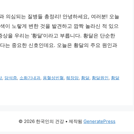
과 의심되는 질병들 총정리! 안녕하세요, 여러분! 오늘
색이 노랗게 변한 것을 발견하고 깜짝 놀라신 적 있으
증상을 우리는 ‘황달’이라고 부릅니다. 황달은 단순한
다는 중요한 신호인데요. 오늘은 황달의 주요 원인과
암
,
담석증
,
소화기내과
,
용혈성빈혈
,
췌장암
,
황달
,
황달원인
,
황달
© 2026 한국인의 건강
• 제작됨
GeneratePress