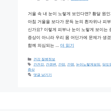
거울 속 내 눈이 노랗게 보인다면? 황달 원인
아침 거울을 보다가 문득 눈의 흰자위나 피부
신가요? 이렇게 피부나 눈이 노랗게 보이는 
증상이 아니라 우리 몸 어딘가에 문제가 생겼
함께 의심되는 …
더 읽기
카
건강 질병정보
테
태
간건강
,
간경변
,
간암
,
간염
,
눈이노랗게보임
,
담도
고
그
증상
리
댓글 남기기