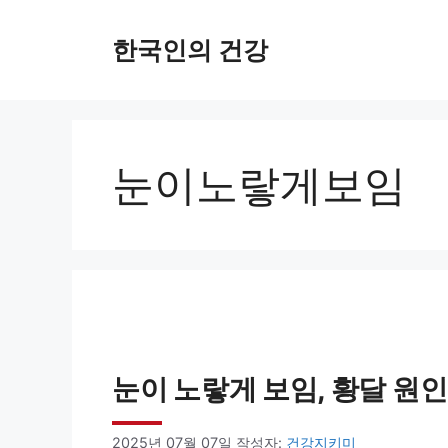
컨
한국인의 건강
텐
츠
로
건
눈이노랗게보임
너
뛰
기
눈이 노랗게 보임, 황달 원
2025년 07월 07일
작성자:
건강지키미