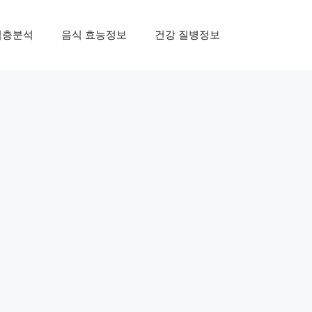
심층분석
음식 효능정보
건강 질병정보