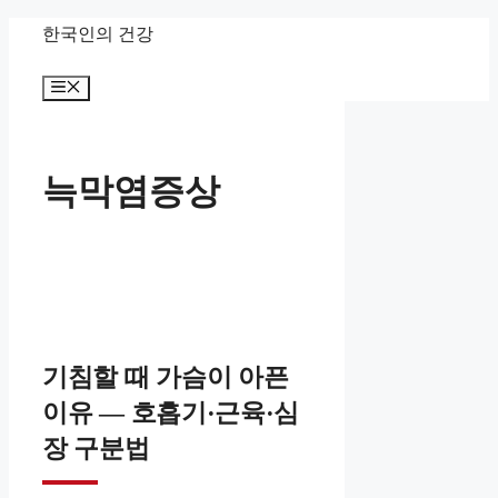
컨
한국인의 건강
텐
메
츠
뉴
로
건
늑막염증상
너
뛰
기
기침할 때 가슴이 아픈
이유 — 호흡기·근육·심
장 구분법