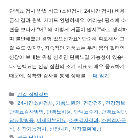
단백뇨 검사 방법 비교 (소변검사, 24시간 검사) 비용
금식 결과 완벽 가이드 안녕하세요, 여러분! 평소에 소
변을 보다가 “어? 왜 이렇게 거품이 많지?”라고 생각하
며 불안해했던 경험 있으신가요? 단순히 피로해서 그
럴 수도 있지만, 지속적인 거품뇨는 우리 몸의 필터인
신장이 보내는 위험 신호인 단백뇨일 가능성이 있습니
다. 단백뇨는 신장 질환의 조기 지표로 매우 중요하기
때문에, 정확한 검사를 통해 상태를 …
더 읽기
카
건강 질병정보
테
태
24시간소변검사
,
거품뇨원인
,
건강검진
,
건강정보
,
고
그
단백뇨검사방법
,
단백뇨비용
,
단백뇨수치
,
단백뇨식단
,
리
당뇨합병증
,
미세알부민뇨
,
소변검사결과
,
소변검사금
식
,
신장기능검사
,
신장내과
,
신장질환예방
댓글 남기기