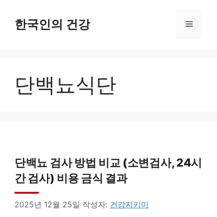
컨
텐
한국인의 건강
메
츠
로
뉴
건
단백뇨식단
너
뛰
기
단백뇨 검사 방법 비교 (소변검사, 24시
간 검사) 비용 금식 결과
2025년 12월 25일
작성자:
건강지키미