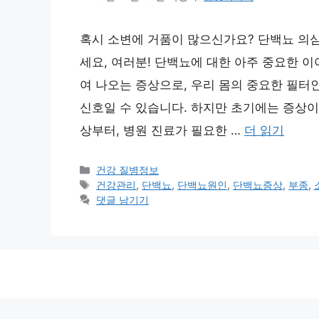
혹시 소변에 거품이 많으신가요? 단백뇨 의심
세요, 여러분! 단백뇨에 대한 아주 중요한 
여 나오는 증상으로, 우리 몸의 중요한 필터
신호일 수 있습니다. 하지만 초기에는 증상이
상부터, 병원 진료가 필요한 …
더 읽기
카
건강 질병정보
테
태
건강관리
,
단백뇨
,
단백뇨원인
,
단백뇨증상
,
부종
,
고
그
댓글 남기기
리