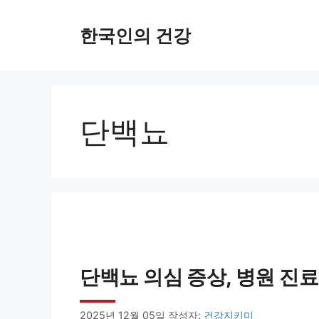
컨
한국인의 건강
텐
츠
로
건
단백뇨
너
뛰
기
단백뇨 의심 증상, 병원 진
2025년 12월 05일
작성자:
건강지키미