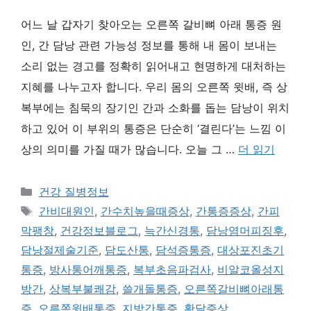
어느 날 갑자기 찾아오는 오른쪽 갈비뼈 아래 통증 원
인, 간 담낭 관련 가능성 정보를 통해 내 몸이 보내는
소리 없는 경고를 정확히 읽어내고 현명하게 대처하는
지혜를 나누고자 합니다. 우리 몸의 오른쪽 윗배, 즉 상
복부에는 침묵의 장기인 간과 소화를 돕는 담낭이 위치
하고 있어 이 부위의 통증은 단순히 ‘결린다’는 느낌 이
상의 의미를 가질 때가 많습니다. 오늘 그 …
더 읽기
카
건강 질병정보
테
태
간비대원인
,
간수치높을때증상
,
간통증증상
,
간피
고
그
막팽창
,
건강정보블로그
,
늑간신경통
,
담낭염머피징후
,
리
담낭절제술기준
,
담도산통
,
담석증통증
,
대상포진초기
통증
,
방사통어깨통증
,
복부초음파검사
,
비알코올성지
방간
,
상복부불쾌감
,
쓸개돌통증
,
오른쪽갈비뼈아래통
증
,
오른쪽윗배통증
,
지방간통증
,
황달증상