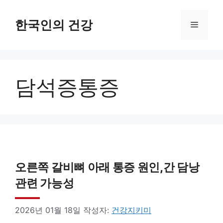
컨
텐
한국인의 건강
메
츠
로
뉴
건
담석증통증
너
뛰
기
오른쪽 갈비뼈 아래 통증 원인,간 담낭
관련 가능성
2026년 01월 18일
작성자:
건강지키미