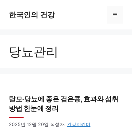
컨
텐
한국인의 건강
메
츠
로
뉴
건
당뇨관리
너
뛰
기
탈모·당뇨에 좋은 검은콩, 효과와 섭취
방법 한눈에 정리
2025년 12월 20일
작성자:
건강지키미