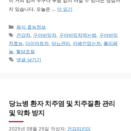
이 거의 없어 누구나 부담 없이 마실 수 있다는 장점까
지 있습니다. 오늘은 …
더 읽기
카
음식 효능정보
테
태
건강차
,
구아바잎차
,
구아바잎차먹는법
,
구아바잎
고
그
차효능
,
다이어트차
,
당뇨관리
,
카페인없는차
,
폴리페
리
놀
,
혈당조절
댓글 남기기
당뇨병 환자 치주염 및 치주질환 관리
및 악화 방지
2025년 08월 25일
작성자:
건강지키미