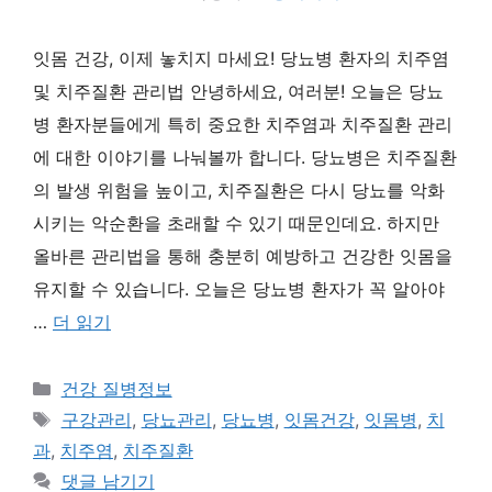
잇몸 건강, 이제 놓치지 마세요! 당뇨병 환자의 치주염
및 치주질환 관리법 안녕하세요, 여러분! 오늘은 당뇨
병 환자분들에게 특히 중요한 치주염과 치주질환 관리
에 대한 이야기를 나눠볼까 합니다. 당뇨병은 치주질환
의 발생 위험을 높이고, 치주질환은 다시 당뇨를 악화
시키는 악순환을 초래할 수 있기 때문인데요. 하지만
올바른 관리법을 통해 충분히 예방하고 건강한 잇몸을
유지할 수 있습니다. 오늘은 당뇨병 환자가 꼭 알아야
…
더 읽기
카
건강 질병정보
테
태
구강관리
,
당뇨관리
,
당뇨병
,
잇몸건강
,
잇몸병
,
치
고
그
과
,
치주염
,
치주질환
리
댓글 남기기