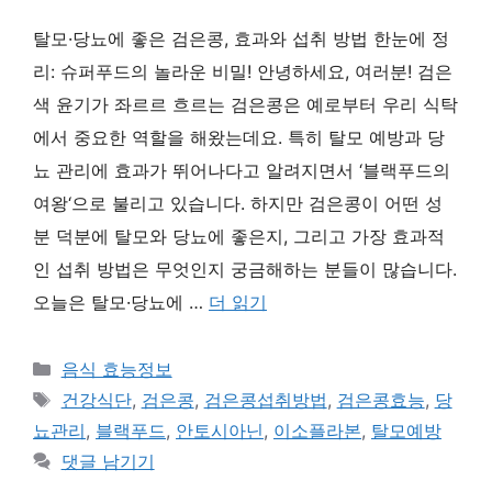
탈모·당뇨에 좋은 검은콩, 효과와 섭취 방법 한눈에 정
리: 슈퍼푸드의 놀라운 비밀! 안녕하세요, 여러분! 검은
색 윤기가 좌르르 흐르는 검은콩은 예로부터 우리 식탁
에서 중요한 역할을 해왔는데요. 특히 탈모 예방과 당
뇨 관리에 효과가 뛰어나다고 알려지면서 ‘블랙푸드의
여왕‘으로 불리고 있습니다. 하지만 검은콩이 어떤 성
분 덕분에 탈모와 당뇨에 좋은지, 그리고 가장 효과적
인 섭취 방법은 무엇인지 궁금해하는 분들이 많습니다.
오늘은 탈모·당뇨에 …
더 읽기
카
음식 효능정보
테
태
건강식단
,
검은콩
,
검은콩섭취방법
,
검은콩효능
,
당
고
그
뇨관리
,
블랙푸드
,
안토시아닌
,
이소플라본
,
탈모예방
리
댓글 남기기