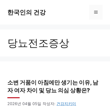
컨
텐
한국인의 건강
메
츠
로
뉴
건
당뇨전조증상
너
뛰
기
소변 거품이 아침에만 생기는 이유, 남
자 여자 차이 및 당뇨 의심 상황은?
2026년 04월 05일
작성자:
건강지키미