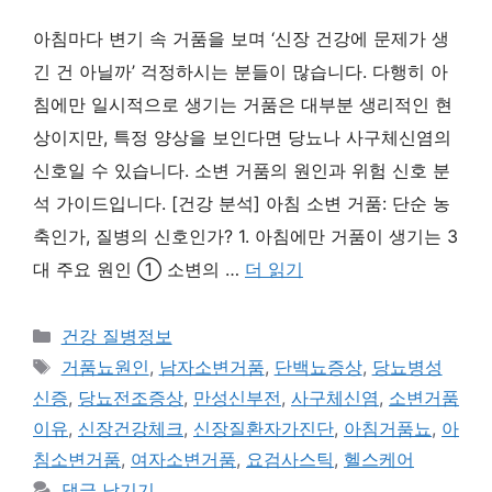
아침마다 변기 속 거품을 보며 ‘신장 건강에 문제가 생
긴 건 아닐까’ 걱정하시는 분들이 많습니다. 다행히 아
침에만 일시적으로 생기는 거품은 대부분 생리적인 현
상이지만, 특정 양상을 보인다면 당뇨나 사구체신염의
신호일 수 있습니다. 소변 거품의 원인과 위험 신호 분
석 가이드입니다. [건강 분석] 아침 소변 거품: 단순 농
축인가, 질병의 신호인가? 1. 아침에만 거품이 생기는 3
대 주요 원인 ① 소변의 …
더 읽기
카
건강 질병정보
테
태
거품뇨원인
,
남자소변거품
,
단백뇨증상
,
당뇨병성
고
그
신증
,
당뇨전조증상
,
만성신부전
,
사구체신염
,
소변거품
리
이유
,
신장건강체크
,
신장질환자가진단
,
아침거품뇨
,
아
침소변거품
,
여자소변거품
,
요검사스틱
,
헬스케어
댓글 남기기