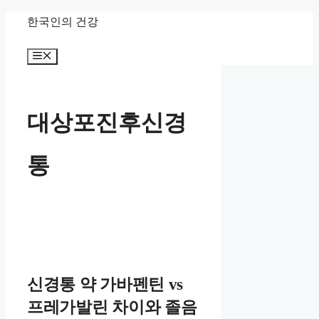
컨
한국인의 건강
텐
메
츠
뉴
로
건
대상포진후신경
너
뛰
통
기
신경통 약 가바펜틴 vs
프레가발린 차이와 졸음