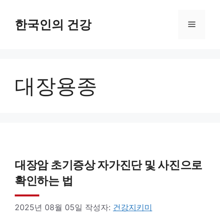
컨
텐
한국인의 건강
메
츠
로
뉴
건
대장용종
너
뛰
기
대장암 초기증상 자가진단 및 사진으로
확인하는 법
2025년 08월 05일
작성자:
건강지키미