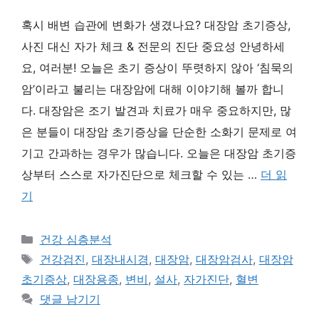
혹시 배변 습관에 변화가 생겼나요? 대장암 초기증상,
사진 대신 자가 체크 & 전문의 진단 중요성 안녕하세
요, 여러분! 오늘은 초기 증상이 뚜렷하지 않아 ‘침묵의
암’이라고 불리는 대장암에 대해 이야기해 볼까 합니
다. 대장암은 조기 발견과 치료가 매우 중요하지만, 많
은 분들이 대장암 초기증상을 단순한 소화기 문제로 여
기고 간과하는 경우가 많습니다. 오늘은 대장암 초기증
상부터 스스로 자가진단으로 체크할 수 있는 …
더 읽
기
카
건강 심층분석
테
태
건강검진
,
대장내시경
,
대장암
,
대장암검사
,
대장암
고
그
초기증상
,
대장용종
,
변비
,
설사
,
자가진단
,
혈변
리
댓글 남기기