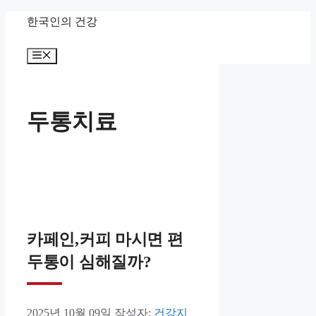
컨
한국인의 건강
텐
메
츠
뉴
로
건
두통치료
너
뛰
기
카페인,커피 마시면 편
두통이 심해질까?
2025년 10월 09일
작성자:
건강지