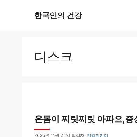
컨
한국인의 건강
텐
츠
로
건
디스크
너
뛰
기
온몸이 찌릿찌릿 아파요,증
2025년 11월 24일
작성자:
건강지키미