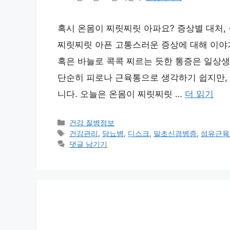
혹시 온몸이 찌릿찌릿 아파요? 증상별 대처, 
찌릿찌릿 아픈 고통스러운 증상에 대해 이야기
혹은 바늘로 콕콕 찌르는 듯한 통증은 일상생
단순히 피로나 근육통으로 생각하기 쉽지만, 
니다. 오늘은 온몸이 찌릿찌릿 …
더 읽기
카
건강 질병정보
테
태
건강관리
,
당뇨병
,
디스크
,
말초신경병증
,
섬유근육
고
그
댓글 남기기
리