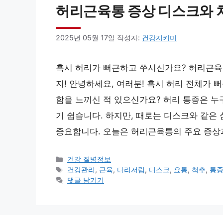
허리근육통 증상 디스크와 
2025년 05월 17일
작성자:
건강지키미
혹시 허리가 뻐근하고 쑤시신가요? 허리근육
지! 안녕하세요, 여러분! 혹시 허리 전체가
함을 느끼신 적 있으신가요? 허리 통증은 누
기 쉽습니다. 하지만, 때로는 디스크와 같은
중요합니다. 오늘은 허리근육통의 주요 증상
카
건강 질병정보
테
태
건강관리
,
근육
,
다리저림
,
디스크
,
요통
,
척추
,
통
고
그
댓글 남기기
리