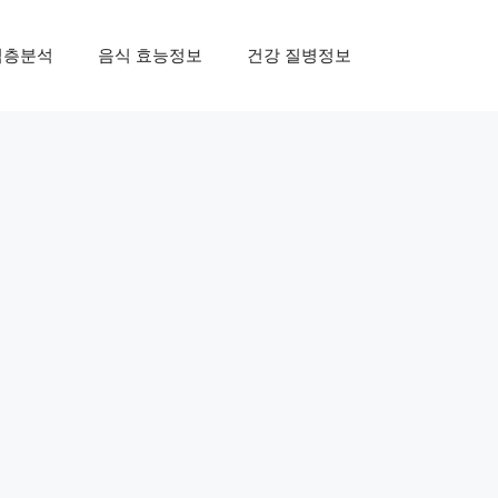
심층분석
음식 효능정보
건강 질병정보