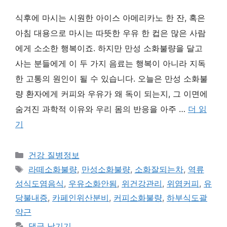
식후에 마시는 시원한 아이스 아메리카노 한 잔, 혹은
아침 대용으로 마시는 따뜻한 우유 한 컵은 많은 사람
에게 소소한 행복이죠. 하지만 만성 소화불량을 달고
사는 분들에게 이 두 가지 음료는 행복이 아니라 지독
한 고통의 원인이 될 수 있습니다. 오늘은 만성 소화불
량 환자에게 커피와 우유가 왜 독이 되는지, 그 이면에
숨겨진 과학적 이유와 우리 몸의 반응을 아주 …
더 읽
기
카
건강 질병정보
테
태
라떼소화불량
,
만성소화불량
,
소화잘되는차
,
역류
고
그
성식도염음식
,
우유소화안됨
,
위건강관리
,
위염커피
,
유
리
당불내증
,
카페인위산분비
,
커피소화불량
,
하부식도괄
약근
댓글 남기기