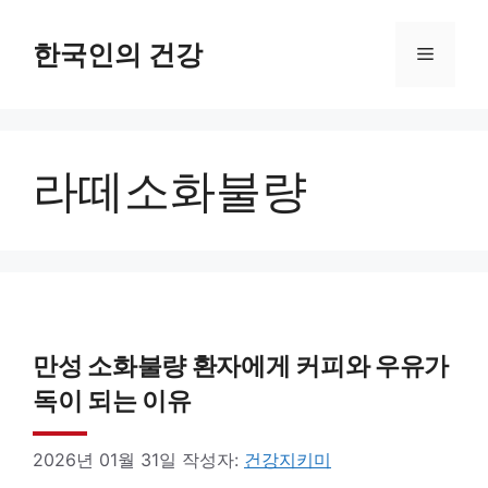
컨
텐
한국인의 건강
메
츠
로
뉴
건
라떼소화불량
너
뛰
기
만성 소화불량 환자에게 커피와 우유가
독이 되는 이유
2026년 01월 31일
작성자:
건강지키미