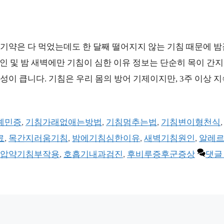
기약은 다 먹었는데도 한 달째 떨어지지 않는 기침 때문에 밤
원인 및 밤 새벽에만 기침이 심한 이유 정보는 단순히 목이 간
이 큽니다. 기침은 우리 몸의 방어 기제이지만, 3주 이상 
예민증
,
기침가래없애는방법
,
기침멈추는법
,
기침변이형천식
료
,
목간지러움기침
,
밤에기침심한이유
,
새벽기침원인
,
알레
압약기침부작용
,
호흡기내과검진
,
후비루증후군증상
댓글