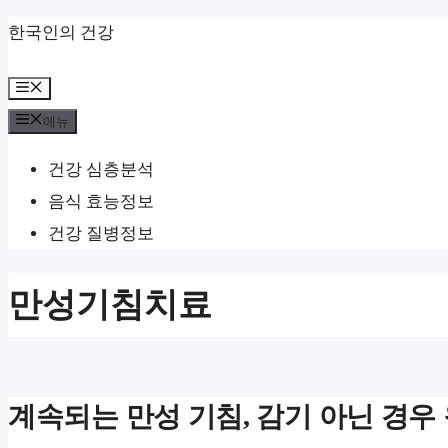
컨
한국인의 건강
텐
메
츠
뉴
메뉴
로
건
건강 심층분석
너
음식 효능정보
뛰
건강 질병정보
기
만성기침치료
계속되는 만성 기침, 감기 아닌 경우