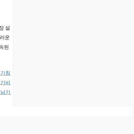
잠 설
지러운
지속된
,
기침
르기비
 남기