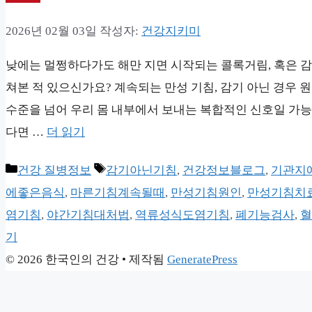
2026년 02월 03일
작성자:
건강지키미
낮에는 멀쩡하다가도 해만 지면 시작되는 콜록거림, 혹은 감
쳐본 적 있으신가요? 계속되는 만성 기침, 감기 아닌 경우 
수준을 넘어 우리 몸 내부에서 보내는 복합적인 신호일 가능성
다면 …
더 읽기
카
태
건강 질병정보
감기아닌기침
,
건강정보블로그
,
기관지
테
그
에좋은음식
,
마른기침계속될때
,
만성기침원인
,
만성기침치
고
염기침
,
야간기침대처법
,
역류성식도염기침
,
폐기능검사
,
혈
리
기
© 2026 한국인의 건강
• 제작됨
GeneratePress