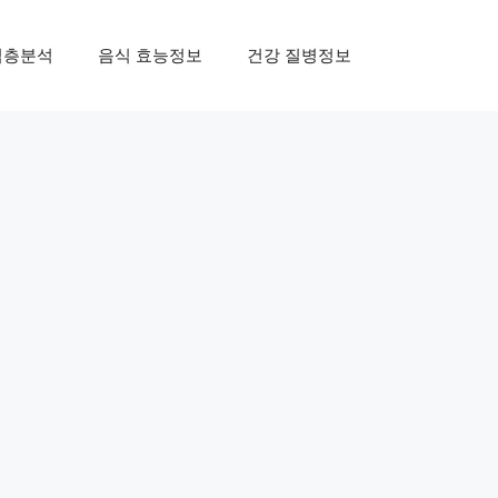
심층분석
음식 효능정보
건강 질병정보