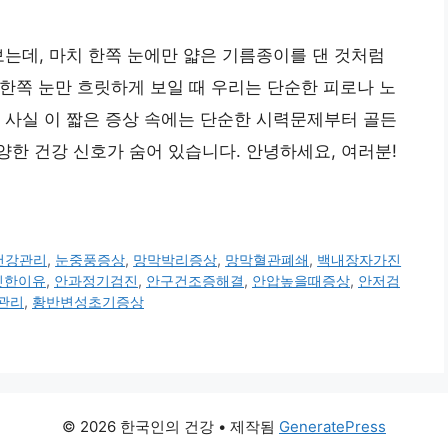
보는데, 마치 한쪽 눈에만 얇은 기름종이를 댄 것처럼
한쪽 눈만 흐릿하게 보일 때 우리는 단순한 피로나 노
 사실 이 짧은 증상 속에는 단순한 시력문제부터 골든
한 건강 신호가 숨어 있습니다. 안녕하세요, 여러분!
건강관리
,
눈중풍증상
,
망막박리증상
,
망막혈관폐쇄
,
백내장자가진
릿한이유
,
안과정기검진
,
안구건조증해결
,
안압높을때증상
,
안저검
관리
,
황반변성초기증상
© 2026 한국인의 건강
• 제작됨
GeneratePress