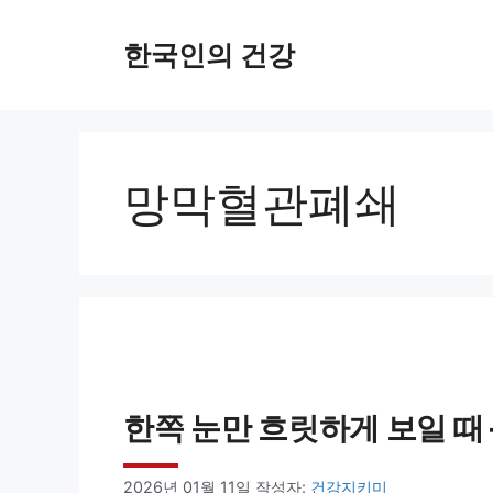
컨
한국인의 건강
텐
츠
로
건
망막혈관폐쇄
너
뛰
기
한쪽 눈만 흐릿하게 보일 때
2026년 01월 11일
작성자:
건강지키미