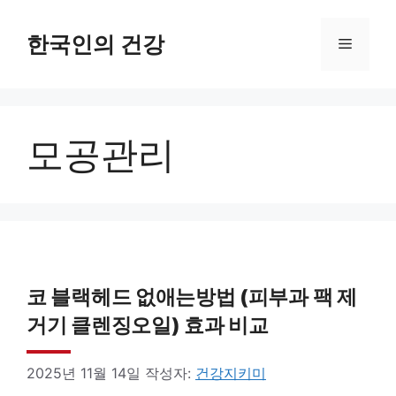
컨
텐
한국인의 건강
메
츠
로
뉴
건
모공관리
너
뛰
기
코 블랙헤드 없애는방법 (피부과 팩 제
거기 클렌징오일) 효과 비교
2025년 11월 14일
작성자:
건강지키미