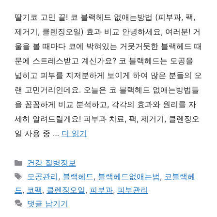
딸기코 고민 끝! 코 블랙헤드 없애는방법 (피부과, 팩,
제거기, 클렌징오일) 효과 비교 안녕하세요, 여러분! 거
울을 볼 때마다 코에 박혀있는 거뭇거뭇한 블랙헤드 때
문에 스트레스받고 계신가요? 코 블랙헤드는 모공을
넓히고 피부를 지저분하게 보이게 하여 많은 분들의 오
랜 고민거리인데요. 오늘은 코 블랙헤드 없애는방법들
을 꼼꼼하게 비교 분석하고, 각각의 효과와 원리를 자
세히 알려드릴게요! 피부과 치료, 팩, 제거기, 클렌징오
일 사용 중 …
더 읽기
카
건강 질병정보
테
태
모공관리
,
블랙헤드
,
블랙헤드없애는법
,
코블랙헤
고
그
드
,
코팩
,
클렌징오일
,
피부과
,
피부관리
리
댓글 남기기