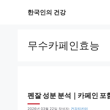
컨
한국인의 건강
텐
츠
로
건
무수카페인효능
너
뛰
기
펜잘 성분 분석｜카페인 포
2026년 03월 22일
작성자:
건강지키미