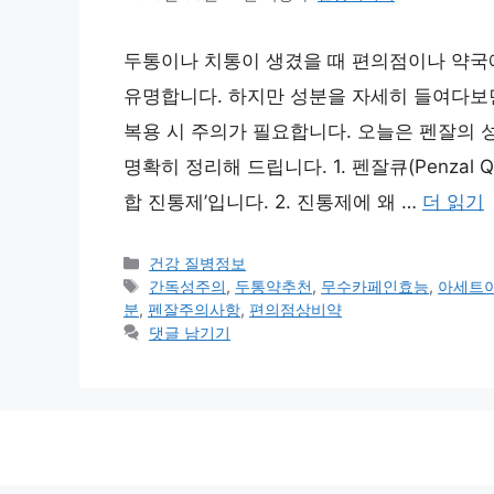
두통이나 치통이 생겼을 때 편의점이나 약국
유명합니다. 하지만 성분을 자세히 들여다보면
복용 시 주의가 필요합니다. 오늘은 펜잘의 
명확히 정리해 드립니다. 1. 펜잘큐(Penzal
합 진통제’입니다. 2. 진통제에 왜 …
더 읽기
카
건강 질병정보
테
태
간독성주의
,
두통약추천
,
무수카페인효능
,
아세트
고
그
분
,
펜잘주의사항
,
편의점상비약
리
댓글 남기기