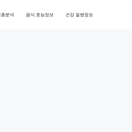
심층분석
음식 효능정보
건강 질병정보