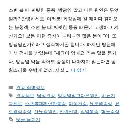
소변 볼 때 찌릿한 통증, 방광염 말고 다른 원인은 무엇
일까? 안녕하세요, 여러분! 화장실에 갈 때마다 찾아오
는 불청객, 소변 볼 때 찌릿한 통증 때문에 고생하고 계
신가요? 보통 이런 증상이 나타나면 많은 분이 “아, 또
방광염인가?”라고 생각하시곤 합니다. 하지만 병원에
가서 검사를 받았는데 “세균이 없네요”라는 말을 듣거
나, 방광염 약을 먹어도 증상이 나아지지 않는다면 당
황스러울 수밖에 없죠. 사실 …
더 읽기
카
건강 질병정보
테
태
건강정보
,
남성건강
,
방광염말고다른원인
,
비뇨기
고
그
과진료
,
소변볼때찌릿한통증
,
여성건강
,
요도염증상
,
요
리
로결석증상
,
잔뇨감원인
,
전립선염
,
질염통증
,
혈뇨증상
댓글 남기기