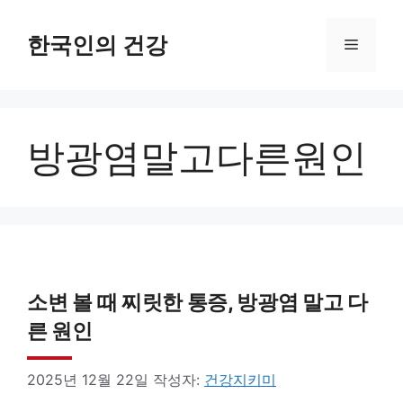
컨
텐
한국인의 건강
메
츠
로
뉴
건
방광염말고다른원인
너
뛰
기
소변 볼 때 찌릿한 통증, 방광염 말고 다
른 원인
2025년 12월 22일
작성자:
건강지키미