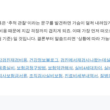
 혹은 ‘추적 관찰’이라는 문구를 발견하면 가슴이 덜컥 내려앉
 비용 때문에 지갑 걱정까지 겹치게 되죠. 이때 가장 먼저 떠
 기준) 일 것입니다. 결론부터 말씀드리면 ‘상황에 따라 가
강검진재검비용
,
건강정보블로그
,
검진에서재검사나왔는데
용종실비
,
보험금청구방법
,
보험약관해석
,
실비4세대차이
,
실
검사보험금서류
,
조직검사실비보험
,
진료비세부내역서
,
질병