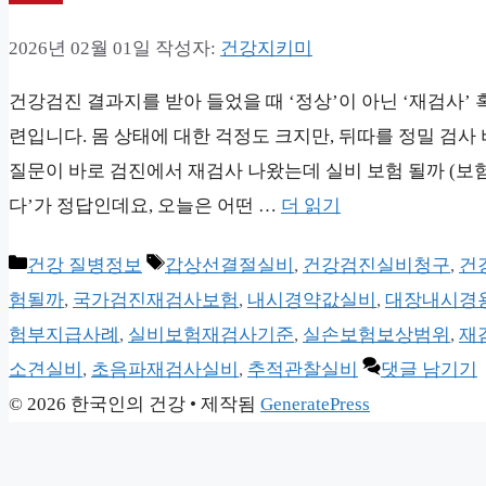
2026년 02월 01일
작성자:
건강지키미
건강검진 결과지를 받아 들었을 때 ‘정상’이 아닌 ‘재검사’
련입니다. 몸 상태에 대한 걱정도 크지만, 뒤따를 정밀 검사
질문이 바로 검진에서 재검사 나왔는데 실비 보험 될까 (보험
다’가 정답인데요, 오늘은 어떤 …
더 읽기
카
태
건강 질병정보
갑상선결절실비
,
건강검진실비청구
,
건
테
그
험될까
,
국가검진재검사보험
,
내시경약값실비
,
대장내시경
고
험부지급사례
,
실비보험재검사기준
,
실손보험보상범위
,
재
리
소견실비
,
초음파재검사실비
,
추적관찰실비
댓글 남기기
© 2026 한국인의 건강
• 제작됨
GeneratePress