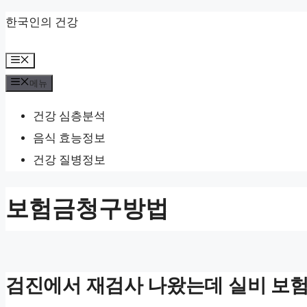
컨
한국인의 건강
텐
메
츠
뉴
메뉴
로
건
건강 심층분석
너
음식 효능정보
뛰
건강 질병정보
기
보험금청구방법
검진에서 재검사 나왔는데 실비 보험 