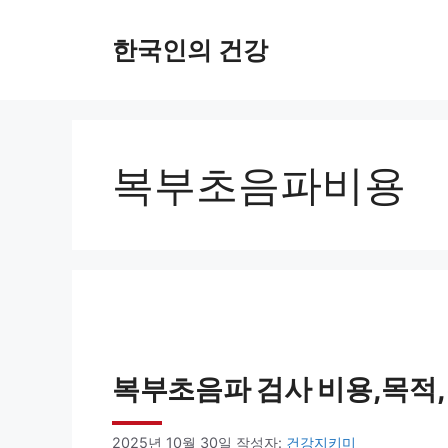
컨
한국인의 건강
텐
츠
로
건
복부초음파비용
너
뛰
기
복부초음파 검사 비용,목적,
2025년 10월 30일
작성자:
건강지키미