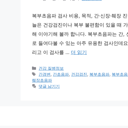
복부초음파 검사 비용, 목적, 간·신장·췌장 
늘은 건강검진이나 복부 불편함이 있을 때 가
해 이야기해 볼까 합니다. 복부초음파는 간,
로 들여다볼 수 있는 아주 유용한 검사인데요
리고 이 검사를 …
더 읽기
카
건강 질병정보
테
태
간경변
,
간초음파
,
건강검진
,
복부초음파
,
복부초음
고
그
췌장초음파
리
댓글 남기기