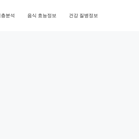
심층분석
음식 효능정보
건강 질병정보