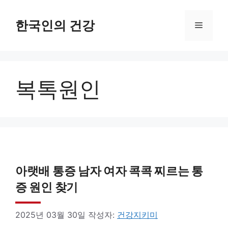
컨
텐
한국인의 건강
메
츠
로
뉴
건
복톡원인
너
뛰
기
아랫배 통증 남자 여자 콕콕 찌르는 통
증 원인 찾기
2025년 03월 30일
작성자:
건강지키미