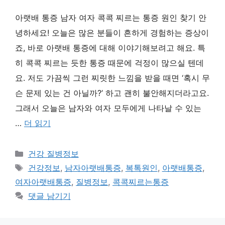
아랫배 통증 남자 여자 콕콕 찌르는 통증 원인 찾기 안
녕하세요! 오늘은 많은 분들이 흔하게 경험하는 증상이
죠, 바로 아랫배 통증에 대해 이야기해보려고 해요. 특
히 콕콕 찌르는 듯한 통증 때문에 걱정이 많으실 텐데
요. 저도 가끔씩 그런 찌릿한 느낌을 받을 때면 ‘혹시 무
슨 문제 있는 건 아닐까?’ 하고 괜히 불안해지더라고요.
그래서 오늘은 남자와 여자 모두에게 나타날 수 있는
…
더 읽기
카
건강 질병정보
테
태
건강정보
,
남자아랫배통증
,
복톡원인
,
아랫배통증
,
고
그
여자아랫배통증
,
질병정보
,
콕콕찌르는통증
리
댓글 남기기