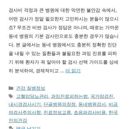
검사비 걱정과 큰 병원에 대한 막연한 불안감 속에서,
어떤 검사가 정말 필요한지 고민하시는 분들이 많으시
죠? 무조건 비싼 검사가 정답은 아니며, 때로는 가까운
동네 병원의 기본 검사만으로도 충분한 경우가 많습니
다. 본 글에서는 동네 병원에서도 충분히 정확한 진단
을 내릴 수 있는 질환들과 불필요한 과잉 진료를 피하
기 위해 환자가 꼭 알아야 할 검사 선택 가이드를 상세
히 분석하여, 경제적이고 …
더 읽기
카
건강 질병정보
테
태
고혈압당뇨관리
,
과잉진료피하는법
,
국가암검진
,
고
그
내시경검사시기
,
단골병원의장점
,
동네병원검사
,
비급
리
여검사주의사항
,
진료정보교류
,
초음파검사비용
,
한국
인의건강
댓글 남기기