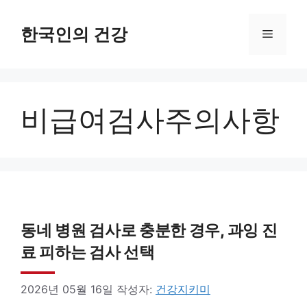
컨
텐
한국인의 건강
메
츠
로
뉴
건
비급여검사주의사항
너
뛰
기
동네 병원 검사로 충분한 경우, 과잉 진
료 피하는 검사 선택
2026년 05월 16일
작성자:
건강지키미