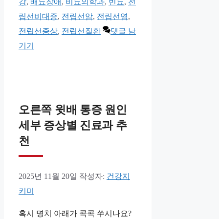
테
그
강
,
배뇨장애
,
비뇨의학과
,
빈뇨
,
전
고
립선비대증
,
전립선암
,
전립선염
,
리
전립선증상
,
전립선질환
댓글 남
기기
오른쪽 윗배 통증 원인
세부 증상별 진료과 추
천
2025년 11월 20일
작성자:
건강지
키미
혹시 명치 아래가 콕콕 쑤시나요?