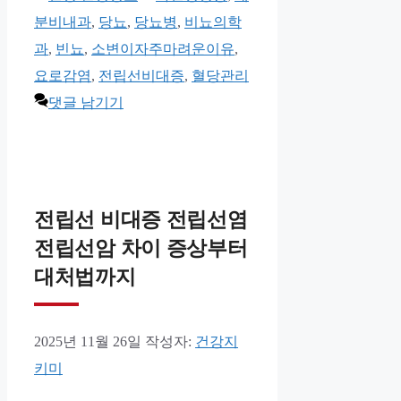
테
그
분비내과
,
당뇨
,
당뇨병
,
비뇨의학
고
과
,
빈뇨
,
소변이자주마려운이유
,
리
요로감염
,
전립선비대증
,
혈당관리
댓글 남기기
전립선 비대증 전립선염
전립선암 차이 증상부터
대처법까지
2025년 11월 26일
작성자:
건강지
키미