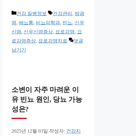
카
태
건강 질병정보
건강관리
,
방광
테
그
염
,
배뇨통
,
비뇨의학과
,
빈뇨
,
신우
고
신염
,
신우신염증상
,
요로감염
,
요
리
로감염증상
,
요로감염치료
댓글
남기기
소변이 자주 마려운 이
유 빈뇨 원인, 당뇨 가능
성은?
2025년 12월 03일
작성자:
건강지