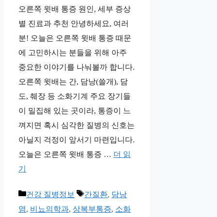
오른쪽 윗배 통증 원인, 세부 증상
별 진료과 추천 안녕하세요, 여러
분! 오늘은 오른쪽 윗배 통증 때문
에 고민하시는 분들을 위해 아주
중요한 이야기를 나눠볼까 합니다.
오른쪽 윗배는 간, 담낭(쓸개), 담
도, 췌장 등 소화기계 주요 장기들
이 밀집해 있는 곳이라, 통증이 느
껴지면 혹시 심각한 질병의 신호는
아닐지 걱정이 앞서기 마련입니다.
오늘은 오른쪽 윗배 통증 …
더 읽
기
카
태
건강 질병정보
간질환
,
담낭
테
그
염
,
비뇨의학과
,
상복부통증
,
소화