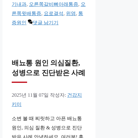
고
기내과
,
오른쪽갈비뼈아래통증
,
오
리
른쪽윗배통증
,
요로결석
,
위염
,
통
증원인
댓글 남기기
배뇨통 원인 의심질환,
성병으로 진단받은 사례
2025년 11월 07일
작성자:
건강지
키미
소변 볼 때 찌릿하고 아픈 배뇨통
원인, 의심 질환 & 성병으로 진단
받은 사례 안녕하세요, 여러분! 혹