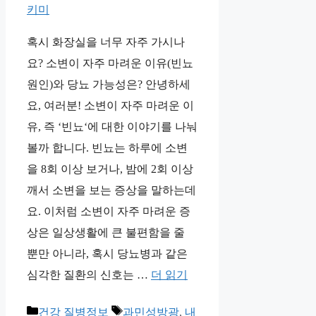
키미
혹시 화장실을 너무 자주 가시나
요? 소변이 자주 마려운 이유(빈뇨
원인)와 당뇨 가능성은? 안녕하세
요, 여러분! 소변이 자주 마려운 이
유, 즉 ‘빈뇨‘에 대한 이야기를 나눠
볼까 합니다. 빈뇨는 하루에 소변
을 8회 이상 보거나, 밤에 2회 이상
깨서 소변을 보는 증상을 말하는데
요. 이처럼 소변이 자주 마려운 증
상은 일상생활에 큰 불편함을 줄
뿐만 아니라, 혹시 당뇨병과 같은
심각한 질환의 신호는 …
더 읽기
카
태
건강 질병정보
과민성방광
,
내