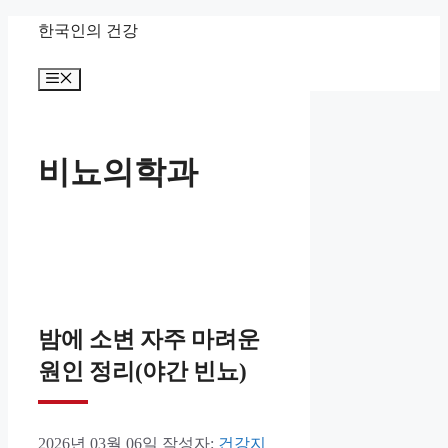
컨
한국인의 건강
텐
메
츠
뉴
로
건
비뇨의학과
너
뛰
기
밤에 소변 자주 마려운
원인 정리(야간 빈뇨)
2026년 03월 06일
작성자:
건강지