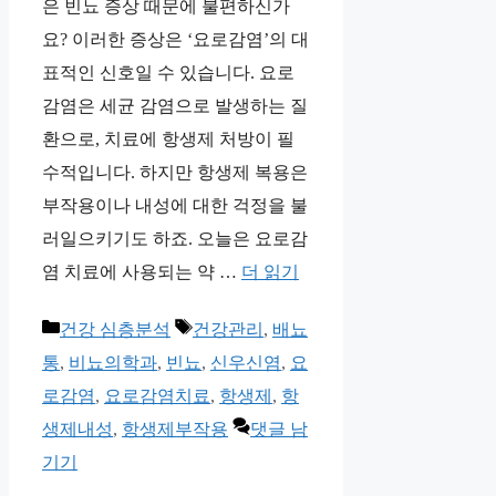
은 빈뇨 증상 때문에 불편하신가
요? 이러한 증상은 ‘요로감염’의 대
표적인 신호일 수 있습니다. 요로
감염은 세균 감염으로 발생하는 질
환으로, 치료에 항생제 처방이 필
수적입니다. 하지만 항생제 복용은
부작용이나 내성에 대한 걱정을 불
러일으키기도 하죠. 오늘은 요로감
염 치료에 사용되는 약 …
더 읽기
카
태
건강 심층분석
건강관리
,
배뇨
테
그
통
,
비뇨의학과
,
빈뇨
,
신우신염
,
요
고
로감염
,
요로감염치료
,
항생제
,
항
리
생제내성
,
항생제부작용
댓글 남
기기