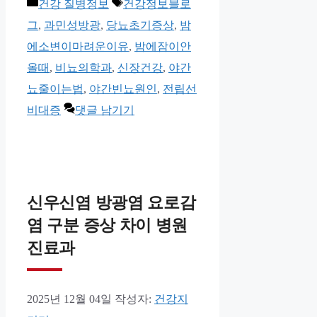
카
태
건강 질병정보
건강정보블로
테
그
그
,
과민성방광
,
당뇨초기증상
,
밤
고
에소변이마려운이유
,
밤에잠이안
리
올때
,
비뇨의학과
,
신장건강
,
야간
뇨줄이는법
,
야간빈뇨원인
,
전립선
비대증
댓글 남기기
신우신염 방광염 요로감
염 구분 증상 차이 병원
진료과
2025년 12월 04일
작성자:
건강지