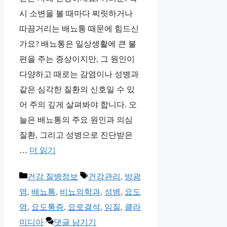
시 소변을 볼 때마다 찌릿하거나
따끔거리는 배뇨통 때문에 힘드신
가요? 배뇨통은 일상생활에 큰 불
편을 주는 증상이지만, 그 원인이
다양하고 때로는 감염이나 성병과
같은 심각한 질환의 신호일 수 있
어 주의 깊게 살펴봐야 합니다. 오
늘은 배뇨통의 주요 원인과 의심
질환, 그리고 성병으로 진단받은
…
더 읽기
카
태
건강 질병정보
건강관리
,
방광
테
그
염
,
배뇨통
,
비뇨의학과
,
성병
,
요도
고
염
,
요도통증
,
요로결석
,
임질
,
클라
리
미디아
댓글 남기기