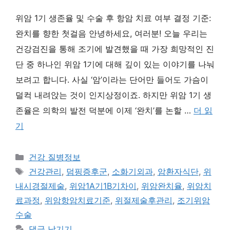
위암 1기 생존율 및 수술 후 항암 치료 여부 결정 기준:
완치를 향한 첫걸음 안녕하세요, 여러분! 오늘 우리는
건강검진을 통해 조기에 발견했을 때 가장 희망적인 진
단 중 하나인 위암 1기에 대해 깊이 있는 이야기를 나눠
보려고 합니다. 사실 ‘암’이라는 단어만 들어도 가슴이
덜컥 내려앉는 것이 인지상정이죠. 하지만 위암 1기 생
존율은 의학의 발전 덕분에 이제 ‘완치’를 논할 …
더 읽
기
카
건강 질병정보
테
태
건강관리
,
덤핑증후군
,
소화기외과
,
암환자식단
,
위
고
그
내시경절제술
,
위암1A기1B기차이
,
위암완치율
,
위암치
리
료과정
,
위암항암치료기준
,
위절제술후관리
,
조기위암
수술
댓글 남기기