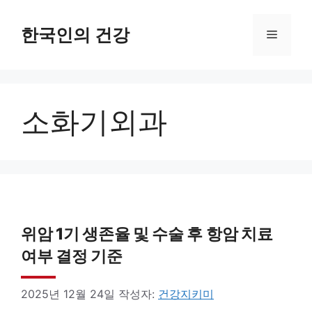
컨
텐
한국인의 건강
메
츠
로
뉴
건
소화기외과
너
뛰
기
위암 1기 생존율 및 수술 후 항암 치료
여부 결정 기준
2025년 12월 24일
작성자:
건강지키미