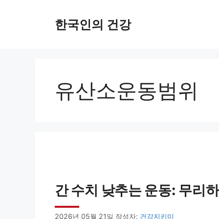
컨
한국인의 건강
텐
츠
로
건
유산소운동범위
너
뛰
기
간 수치 낮추는 운동: 무리
2026년 05월 21일
작성자:
건강지키미