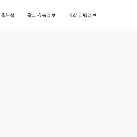
심층분석
음식 효능정보
건강 질병정보