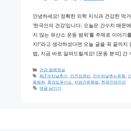
안녕하세요! 정확한 의학 지식과 건강한 먹
‘한국인의 건강’입니다. 오늘은 간수치 때문에
지 않는 유산소 운동 범위’를 주제로 이야기
지!”라고 생각하셨다면 오늘 글을 꼭 끝까지
법, 지금 바로 알려드릴게요! [운동 분석] 간
카
건강 질병정보
테
태
ALT수치낮추기
,
간건강관리
,
간수치낮추는운동
,
고
그
동범위
,
중강도유산소
,
지방간운동법
,
한국인의건강
리
댓글 남기기