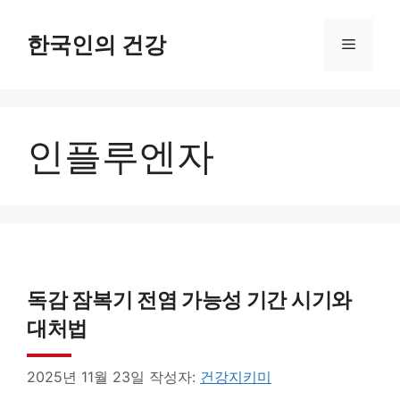
컨
텐
한국인의 건강
메
츠
로
뉴
건
인플루엔자
너
뛰
기
독감 잠복기 전염 가능성 기간 시기와
대처법
2025년 11월 23일
작성자:
건강지키미