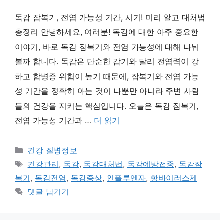
독감 잠복기, 전염 가능성 기간, 시기! 미리 알고 대처법
총정리 안녕하세요, 여러분! 독감에 대한 아주 중요한
이야기, 바로 독감 잠복기와 전염 가능성에 대해 나눠
볼까 합니다. 독감은 단순한 감기와 달리 전염력이 강
하고 합병증 위험이 높기 때문에, 잠복기와 전염 가능
성 기간을 정확히 아는 것이 나뿐만 아니라 주변 사람
들의 건강을 지키는 핵심입니다. 오늘은 독감 잠복기,
전염 가능성 기간과 …
더 읽기
카
건강 질병정보
테
태
건강관리
,
독감
,
독감대처법
,
독감예방접종
,
독감잠
고
그
복기
,
독감전염
,
독감증상
,
인플루엔자
,
항바이러스제
리
댓글 남기기