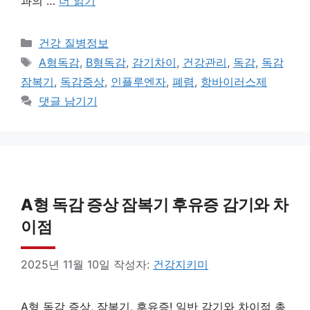
과의 …
더 읽기
카
건강 질병정보
테
태
A형독감
,
B형독감
,
감기차이
,
건강관리
,
독감
,
독감
고
그
잠복기
,
독감증상
,
인플루엔자
,
폐렴
,
항바이러스제
리
댓글 남기기
A형 독감 증상 잠복기 후유증 감기와 차
이점
2025년 11월 10일
작성자:
건강지키미
A형 독감 증상, 잠복기, 후유증! 일반 감기와 차이점 총